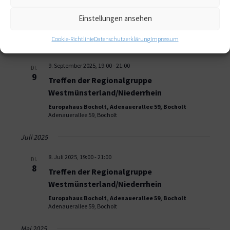
COACHING mit PFERDEN
Einstellungen ansehen
asb Münster
An der Germania Brauerei 1, Münster
Cookie-Richtlinie
Datenschutzerklärung
Impressum
September 2025
9. September 2025, 19:00
-
21:00
DI.
9
Treffen der Regionalgruppe
Westmünsterland/Niederrhein
Europahaus Bocholt, Adenauerallee 59, Bocholt
Adenauerallee 59, Bocholt
Juli 2025
8. Juli 2025, 19:00
-
21:00
DI.
8
Treffen der Regionalgruppe
Westmünsterland/Niederrhein
Europahaus Bocholt, Adenauerallee 59, Bocholt
Adenauerallee 59, Bocholt
Mai 2025