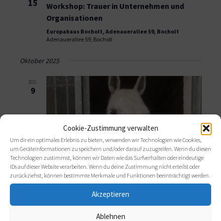
15
Workshop: Trauer in Unternehmen und
Organisationen
Europahaus Bocholt, Adenauerallee 59, Bocholt
Adenauerallee 59, Bocholt
Oktober 2025
DO.
9
Cookie-Zustimmung verwalten
Um dir ein optimales Erlebnis zu bieten, verwenden wir Technologien wie Cookies,
um Geräteinformationen zu speichern und/oder darauf zuzugreifen. Wenn du diesen
Technologien zustimmst, können wir Daten wie das Surfverhalten oder eindeutige
IDs auf dieser Website verarbeiten. Wenn du deine Zustimmung nicht erteilst oder
zurückziehst, können bestimmte Merkmale und Funktionen beeinträchtigt werden.
Akzeptieren
9. Oktober 2025
-
11. Oktober 2025
Ablehnen
COACHING in und mit der NATUR &