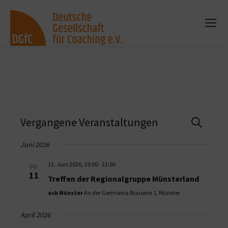
Vera
Vergangene Veranstaltungen
Suche
Such
Juni 2026
und
11. Juni 2026, 19:00
-
21:00
DO.
11
Treffen der Regionalgruppe Münsterland
Ansi
asb Münster
An der Germania Brauerei 1, Münster
Navi
April 2026