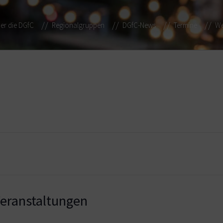
er die DGfC
Regionalgruppen
DGfC-News
Termine
We
ranstaltungen