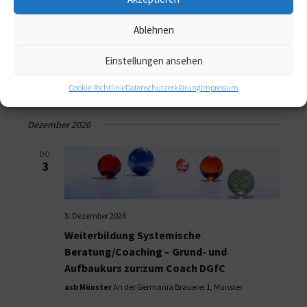
Ablehnen
5. November 2026
-
7. November 2026
Yoga & Systemische Beratung / Coaching in
Einstellungen ansehen
Münster
Cookie-Richtlinie
Datenschutzerklärung
Impressum
asb Münster
An der Germania Brauerei 1, Münster
Dezember 2026
DO.
3
3. Dezember 2026
Weiterbildung Systemische
Beratung/Coaching – Grund- und
Aufbaukurs zur:zum Coach DGfC
asb Münster
An der Germania Brauerei 1, Münster