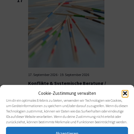
17
17. September 2026
-
19. September 2026
Konflikte & Systemische Beratung /
Coaching in Münster
Cookie-Zustimmung verwalten
asb Münster
An der Germania Brauerei 1, Münster
Um dir ein optimales Erlebnis zu bieten, verwenden wir Technologien wie Cookies,
um Geräteinformationen zu speichern und/oder darauf zuzugreifen. Wenn du diesen
November 2026
Technologien zustimmst, können wir Daten wie das Surfverhalten oder eindeutige
IDs auf dieser Website verarbeiten. Wenn du deine Zustimmung nicht erteilst oder
zurückziehst, können bestimmte Merkmale und Funktionen beeinträchtigt werden.
DO.
5
Akzeptieren