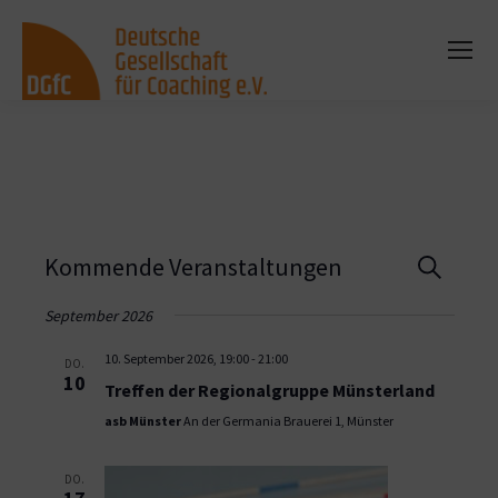
Vera
Kommende Veranstaltungen
Suche
Such
September 2026
und
10. September 2026, 19:00
-
21:00
DO.
10
Treffen der Regionalgruppe Münsterland
Ansi
asb Münster
An der Germania Brauerei 1, Münster
Navi
DO.