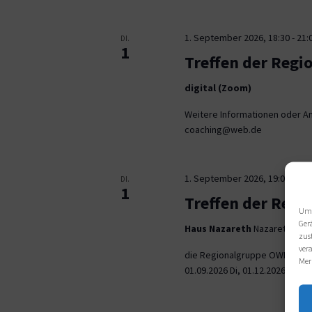
1. September 2026, 18:30
-
21:
DI.
1
Treffen der Regi
digital (Zoom)
Weitere Informationen oder An
coaching@web.de
1. September 2026, 19:00
-
21:
DI.
1
Treffen der Reg
Um 
Ger
Haus Nazareth
Nazarethweg 5
zus
ver
die Regionalgruppe OWL trifft
Mer
01.09.2026 Di, 01.12.2026 jeweil