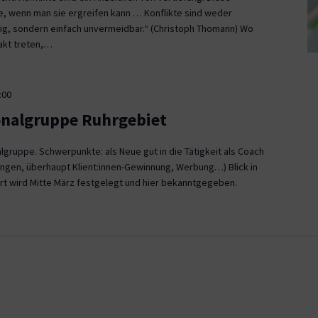
ce, wenn man sie ergreifen kann … Konflikte sind weder
, sondern einfach unvermeidbar.“ (Christoph Thomann) Wo
akt treten,…
:00
onalgruppe Ruhrgebiet
gruppe. Schwerpunkte: als Neue gut in die Tätigkeit als Coach
ngen, überhaupt Klient:innen-Gewinnung, Werbung…) Blick in
rt wird Mitte März festgelegt und hier bekanntgegeben.