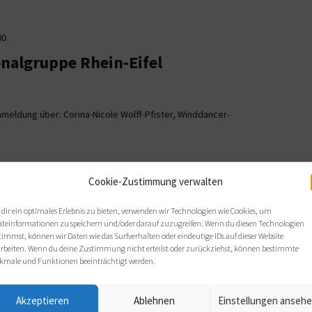
00
onalgruppe Rhein-Eifel
meldung über: Corina-Nicole Wolff-Pfister, Winddancer-
00
Cookie-Zustimmung verwalten
ionalgruppe OWL
dir ein optimales Erlebnis zu bieten, verwenden wir Technologien wie Cookies, um
äteinformationen zu speichern und/oder darauf zuzugreifen. Wenn du diesen Technologien
, Bielefeld
timmst, können wir Daten wie das Surfverhalten oder eindeutige IDs auf dieser Website
arbeiten. Wenn du deine Zustimmung nicht erteilst oder zurückziehst, können bestimmte
 sich wie gewohnt im Haus Nazareth an folgenden Terminen: Di,
kmale und Funktionen beeinträchtigt werden.
s von 19 bis 21 Uhr.
Akzeptieren
Ablehnen
Einstellungen anseh