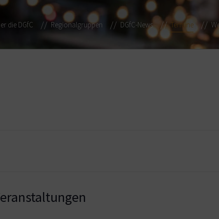
er die DGfC
Regionalgruppen
DGfC-News
Termine
We
ranstaltungen