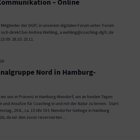
 Kommunikation – Online
 Mitglieder der DGfC in unserem digitalen Forum unter: Forum
 sich direkt bei Andrea Wehling, a.wehling@coaching-dgfc.de
3.09. 28.10. 25.11.
026
onalgruppe Nord in Hamburg-
n wir uns in Präsenz in Hamburg-Niendorf, um an beiden Tagen
und Ansätze für Coaching in und mit der Natur zu lernen. Start:
Samstag, 29.8., ca. 15 Uhr Ort: Niendorfer Gehege in Hamburg
26, da wir den zuvor reservierten…