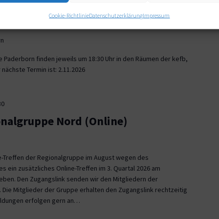
30
Cookie-Richtlinie
Datenschutzerklärung
Impressum
onalgruppe Paderborn
rn
e Paderborn finden jeweils um 18:30 Uhr in den Räumen der kefb,
nächste Termin ist: 2.11.2026
30
onalgruppe Nord (Online)
ne-Treffen der Regionalgruppe im August wegen des
es ein zusätzliches Online-Treffen im 3. Quartal 2026 am
 geben. Den Zugangslink senden wir den Mitgliedern der
 Die Mitglieder der Gruppe erhalten den Zugangslink rechtzeitig
eldungen erfolgen gern an…