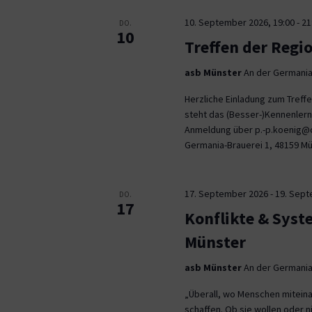
10. September 2026, 19:00
-
21
DO.
10
Treffen der Regi
asb Münster
An der Germania
Herzliche Einladung zum Tref
steht das (Besser-)Kennenlern
Anmeldung über p.-p.koenig@co
Germania-Brauerei 1, 48159 M
17. September 2026
-
19. Sep
DO.
17
Konflikte & Syst
Münster
asb Münster
An der Germania
„Überall, wo Menschen miteina
schaffen. Ob sie wollen oder n