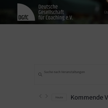
Üb
Veranstaltungen
Bitte
Schlüsselwort
Suche
eingeben.
und
Suche
nach
Kommende Ve
Heute
Ansichten,
Veranstaltungen
Schlüsselwort.