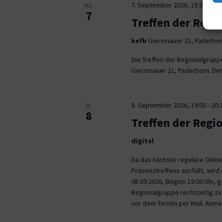
7. September 2026, 18:30
-
21:
MO.
7
Treffen der Regi
kefb
Giersmauer 21, Paderbo
Die Treffen der Regionalgrupp
Giersmauer 21, Paderborn. Der 
8. September 2026, 19:00
-
20:
DI.
8
Treffen der Regi
digital
Da das nächste reguläre Onli
Präsenztreffens ausfällt, wird 
08.09.2026, Beginn 19.00 Uhr,
Regionalgruppe rechtzeitig zu.
vor dem Termin per Mail. Anm