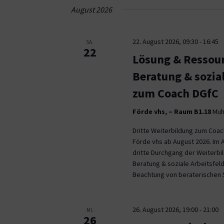
Navigation
August 2026
22. August 2026, 09:30
-
16:45
SA.
22
Lösung & Ressour
Beratung & sozia
zum Coach DGfC
Förde vhs, – Raum B1.18
Muhl
Dritte Weiterbildung zum Coa
Förde vhs ab August 2026. Im 
dritte Durchgang der Weiterb
Beratung & soziale Arbeitsfeld
Beachtung von beraterischen 
26. August 2026, 19:00
-
21:00
MI.
26