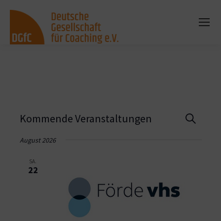
Vera
Kommende Veranstaltungen
Suche
Such
August 2026
und
SA.
22
Ansi
Navi