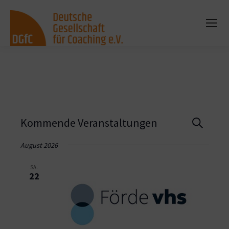
Vera
Kommende Veranstaltungen
Suche
Such
August 2026
und
SA.
22
Ansi
Navi