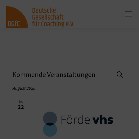
Vera
Kommende Veranstaltungen
Suche
Such
August 2026
und
SA.
22
Ansi
Navi