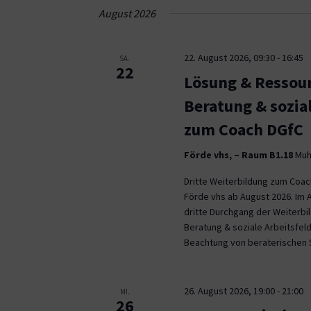
Navigation
August 2026
22. August 2026, 09:30
-
16:45
SA.
22
Lösung & Ressour
Beratung & sozia
zum Coach DGfC
Förde vhs, – Raum B1.18
Muhl
Dritte Weiterbildung zum Coa
Förde vhs ab August 2026. Im 
dritte Durchgang der Weiterb
Beratung & soziale Arbeitsfeld
Beachtung von beraterischen 
26. August 2026, 19:00
-
21:00
MI.
26