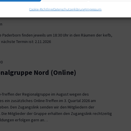
30
Cookie-Richtlinie
Datenschutzerklärung
Impressum
onalgruppe Paderborn
rn
e Paderborn finden jeweils um 18:30 Uhr in den Räumen der kefb,
nächste Termin ist: 2.11.2026
30
onalgruppe Nord (Online)
ne-Treffen der Regionalgruppe im August wegen des
es ein zusätzliches Online-Treffen im 3. Quartal 2026 am
 geben. Den Zugangslink senden wir den Mitgliedern der
 Die Mitglieder der Gruppe erhalten den Zugangslink rechtzeitig
eldungen erfolgen gern an…