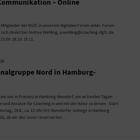
 Kommunikation – Online
 Mitglieder der DGfC in unserem digitalen Forum unter: Forum
 sich direkt bei Andrea Wehling, a.wehling@coaching-dgfc.de
3.09. 28.10. 25.11.
026
onalgruppe Nord in Hamburg-
n wir uns in Präsenz in Hamburg-Niendorf, um an beiden Tagen
und Ansätze für Coaching in und mit der Natur zu lernen. Start:
Samstag, 29.8., ca. 15 Uhr Ort: Niendorfer Gehege in Hamburg
26, da wir den zuvor reservierten…