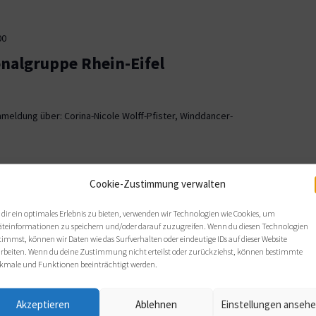
00
onalgruppe Rhein-Eifel
meldung über: Corina-Nicole Wolff-Pfister, Winddancer-
00
Cookie-Zustimmung verwalten
ionalgruppe OWL
dir ein optimales Erlebnis zu bieten, verwenden wir Technologien wie Cookies, um
äteinformationen zu speichern und/oder darauf zuzugreifen. Wenn du diesen Technologien
, Bielefeld
timmst, können wir Daten wie das Surfverhalten oder eindeutige IDs auf dieser Website
arbeiten. Wenn du deine Zustimmung nicht erteilst oder zurückziehst, können bestimmte
 sich wie gewohnt im Haus Nazareth an folgenden Terminen: Di,
kmale und Funktionen beeinträchtigt werden.
s von 19 bis 21 Uhr.
Akzeptieren
Ablehnen
Einstellungen anseh