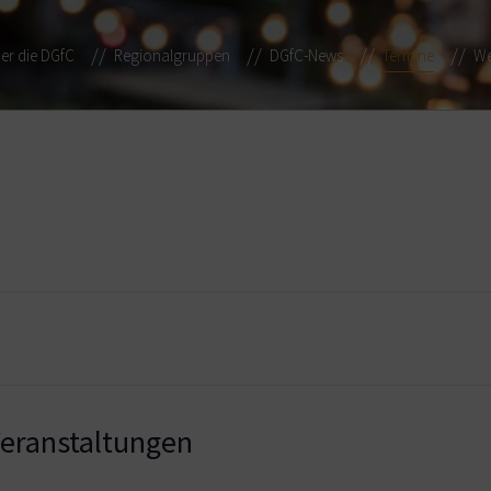
er die DGfC
Regionalgruppen
DGfC-News
Termine
We
ranstaltungen