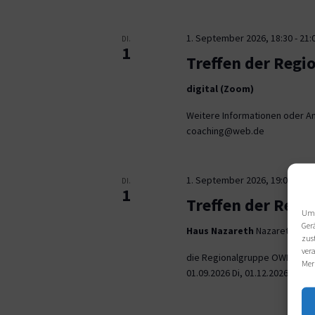
1. September 2026, 18:30
-
21:
DI.
1
Treffen der Regi
digital (Zoom)
Weitere Informationen oder An
coaching@web.de
1. September 2026, 19:00
-
21:
DI.
1
Treffen der Reg
Um 
Ger
Haus Nazareth
Nazarethweg 5
zus
ver
die Regionalgruppe OWL trifft
Mer
01.09.2026 Di, 01.12.2026 jeweil