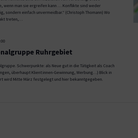
ce, wenn man sie ergreifen kann … Konflikte sind weder
, sondern einfach unvermeidbar.“ (Christoph Thomann) Wo
akt treten,…
:00
onalgruppe Ruhrgebiet
gruppe. Schwerpunkte: als Neue gut in die Tätigkeit als Coach
ngen, überhaupt Klient:innen-Gewinnung, Werbung…) Blick in
rt wird Mitte März festgelegt und hier bekanntgegeben.