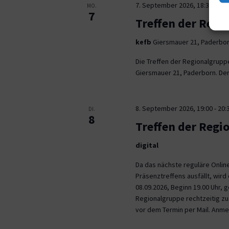
7. September 2026, 18:30
-
21:
MO.
7
Treffen der Regi
kefb
Giersmauer 21, Paderbo
Die Treffen der Regionalgrupp
Giersmauer 21, Paderborn. Der 
8. September 2026, 19:00
-
20:
DI.
8
Treffen der Regi
digital
Da das nächste reguläre Onli
Präsenztreffens ausfällt, wird 
08.09.2026, Beginn 19.00 Uhr,
Regionalgruppe rechtzeitig zu.
vor dem Termin per Mail. Anm