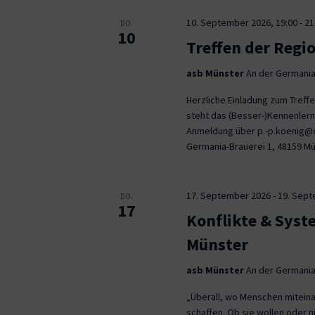
10. September 2026, 19:00
-
21
DO.
10
Treffen der Regi
asb Münster
An der Germania
Herzliche Einladung zum Tref
steht das (Besser-)Kennenlern
Anmeldung über p.-p.koenig@co
Germania-Brauerei 1, 48159 M
17. September 2026
-
19. Sep
DO.
17
Konflikte & Syst
Münster
asb Münster
An der Germania
„Überall, wo Menschen miteina
schaffen. Ob sie wollen oder n