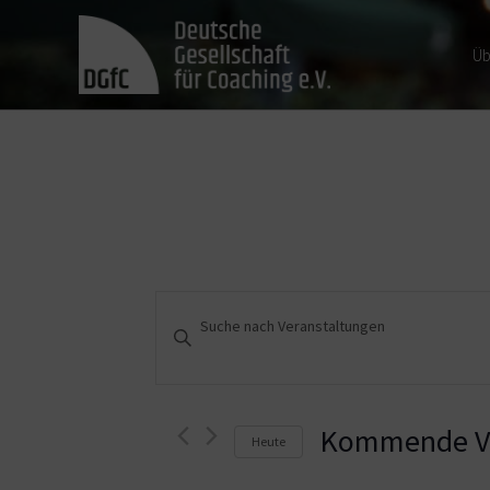
Üb
Veranstaltungen
Bitte
Schlüsselwort
Suche
eingeben.
und
Suche
nach
Kommende Ve
Heute
Ansichten,
Veranstaltungen
Schlüsselwort.