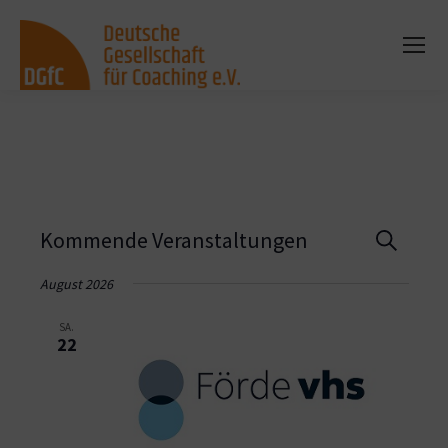
Vera
Kommende Veranstaltungen
Suche
Such
August 2026
und
SA.
22
Ansi
Navi