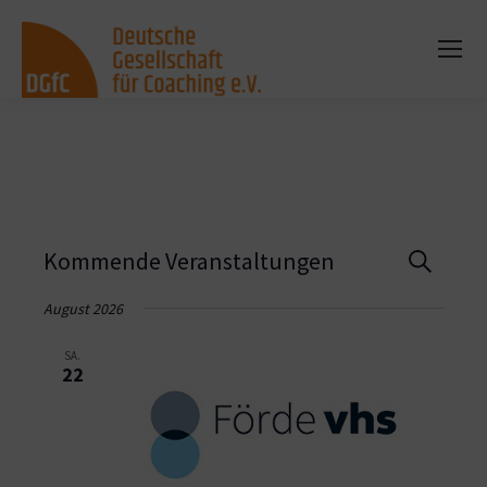
Vera
Kommende Veranstaltungen
Suche
Such
August 2026
und
SA.
22
Ansi
Navi