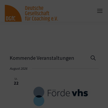
Vera
Kommende Veranstaltungen
Suche
Such
August 2026
und
SA.
22
Ansi
Navi