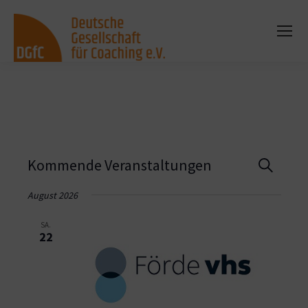
Vera
Kommende Veranstaltungen
Suche
Such
August 2026
und
SA.
22
Ansi
Navi