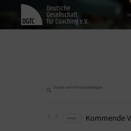
Üb
Veranstaltungen
Bitte
Schlüsselwort
Suche
eingeben.
und
Suche
nach
Kommende Ve
Heute
Ansichten,
Veranstaltungen
Schlüsselwort.