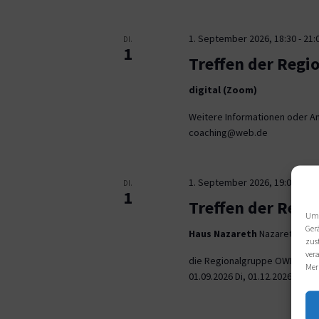
1. September 2026, 18:30
-
21:
DI.
1
Treffen der Regi
digital (Zoom)
Weitere Informationen oder An
coaching@web.de
1. September 2026, 19:00
-
21:
DI.
1
Treffen der Reg
Um 
Ger
Haus Nazareth
Nazarethweg 5
zus
ver
die Regionalgruppe OWL trifft
Mer
01.09.2026 Di, 01.12.2026 jeweil