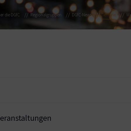
er die DGfC
Regionalgruppen
DGfC-News
Termine
We
ranstaltungen