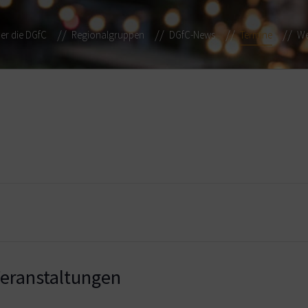
er die DGfC
Regionalgruppen
DGfC-News
Termine
We
ranstaltungen