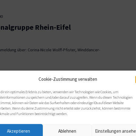
00
onalgruppe Rhein-Eifel
meldung über: Corina-Nicole Wolff-Pfister, Winddancer-
00
Cookie-Zustimmung verwalten
ionalgruppe OWL
dir ein optimales Erlebnis zu bieten, verwenden wir Technologien wie Cookies, um
äteinformationen zu speichern und/oder darauf zuzugreifen. Wenn du diesen Technologien
, Bielefeld
timmst, können wir Daten wie das Surfverhalten oder eindeutige IDs auf dieser Website
arbeiten. Wenn du deine Zustimmung nicht erteilst oder zurückziehst, können bestimmte
 sich wie gewohnt im Haus Nazareth an folgenden Terminen: Di,
kmale und Funktionen beeinträchtigt werden.
s von 19 bis 21 Uhr.
Akzeptieren
Ablehnen
Einstellungen anseh