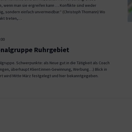
ce, wenn man sie ergreifen kann … Konflikte sind weder
, sondern einfach unvermeidbar.“ (Christoph Thomann) Wo
akt treten,…
:00
onalgruppe Ruhrgebiet
gruppe. Schwerpunkte: als Neue gut in die Tätigkeit als Coach
ngen, überhaupt Klient:innen-Gewinnung, Werbung…) Blick in
rt wird Mitte März festgelegt und hier bekanntgegeben.