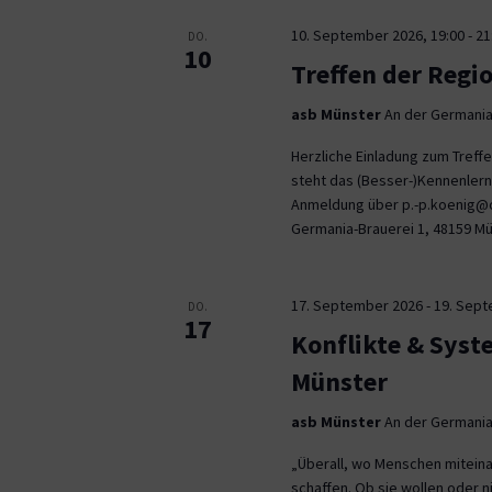
10. September 2026, 19:00
-
21
DO.
10
Treffen der Regi
asb Münster
An der Germania
Herzliche Einladung zum Tref
steht das (Besser-)Kennenlern
Anmeldung über p.-p.koenig@co
Germania-Brauerei 1, 48159 M
17. September 2026
-
19. Sep
DO.
17
Konflikte & Syst
Münster
asb Münster
An der Germania
„Überall, wo Menschen miteina
schaffen. Ob sie wollen oder n