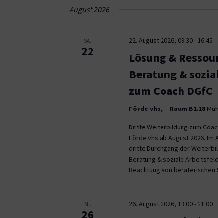
Navigation
August 2026
22. August 2026, 09:30
-
16:45
SA.
22
Lösung & Ressour
Beratung & sozia
zum Coach DGfC
Förde vhs, – Raum B1.18
Muhl
Dritte Weiterbildung zum Coa
Förde vhs ab August 2026. Im 
dritte Durchgang der Weiterb
Beratung & soziale Arbeitsfeld
Beachtung von beraterischen 
26. August 2026, 19:00
-
21:00
MI.
26