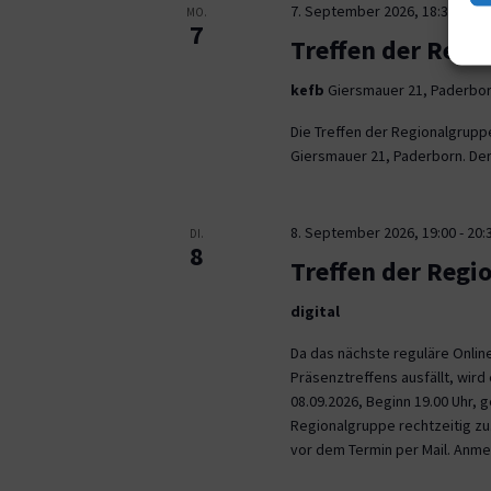
7. September 2026, 18:30
-
21:
MO.
7
Treffen der Regi
kefb
Giersmauer 21, Paderbo
Die Treffen der Regionalgrupp
Giersmauer 21, Paderborn. Der 
8. September 2026, 19:00
-
20:
DI.
8
Treffen der Regi
digital
Da das nächste reguläre Onli
Präsenztreffens ausfällt, wird 
08.09.2026, Beginn 19.00 Uhr,
Regionalgruppe rechtzeitig zu.
vor dem Termin per Mail. Anm