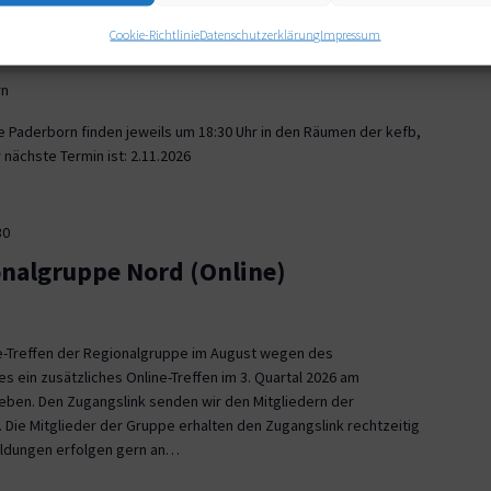
30
Cookie-Richtlinie
Datenschutzerklärung
Impressum
onalgruppe Paderborn
rn
e Paderborn finden jeweils um 18:30 Uhr in den Räumen der kefb,
nächste Termin ist: 2.11.2026
30
onalgruppe Nord (Online)
ne-Treffen der Regionalgruppe im August wegen des
es ein zusätzliches Online-Treffen im 3. Quartal 2026 am
 geben. Den Zugangslink senden wir den Mitgliedern der
 Die Mitglieder der Gruppe erhalten den Zugangslink rechtzeitig
eldungen erfolgen gern an…