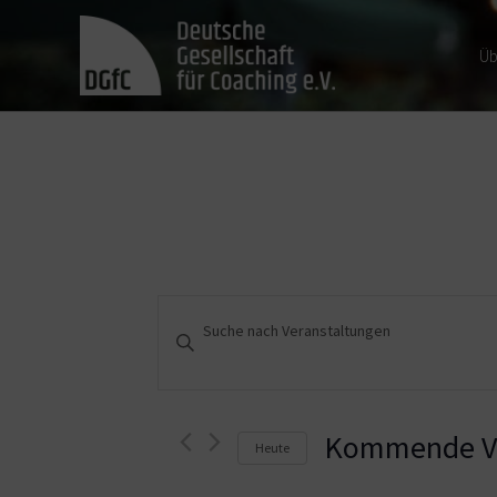
Üb
Veranstaltungen
Bitte
Schlüsselwort
Suche
eingeben.
und
Suche
nach
Kommende Ve
Heute
Ansichten,
Veranstaltungen
Schlüsselwort.