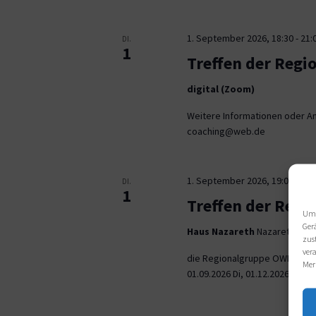
1. September 2026, 18:30
-
21:
DI.
1
Treffen der Regi
digital (Zoom)
Weitere Informationen oder An
coaching@web.de
1. September 2026, 19:00
-
21:
DI.
1
Treffen der Reg
Um 
Ger
Haus Nazareth
Nazarethweg 5
zus
ver
die Regionalgruppe OWL trifft
Mer
01.09.2026 Di, 01.12.2026 jeweil