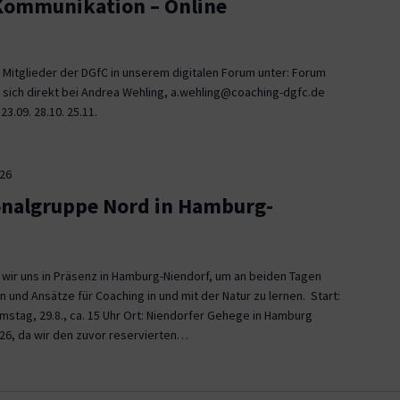
 Kommunikation – Online
 Mitglieder der DGfC in unserem digitalen Forum unter: Forum
 sich direkt bei Andrea Wehling, a.wehling@coaching-dgfc.de
3.09. 28.10. 25.11.
026
onalgruppe Nord in Hamburg-
n wir uns in Präsenz in Hamburg-Niendorf, um an beiden Tagen
und Ansätze für Coaching in und mit der Natur zu lernen. Start:
Samstag, 29.8., ca. 15 Uhr Ort: Niendorfer Gehege in Hamburg
26, da wir den zuvor reservierten…