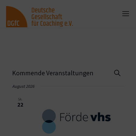
Vera
Kommende Veranstaltungen
Suche
Such
August 2026
und
SA.
22
Ansi
Navi