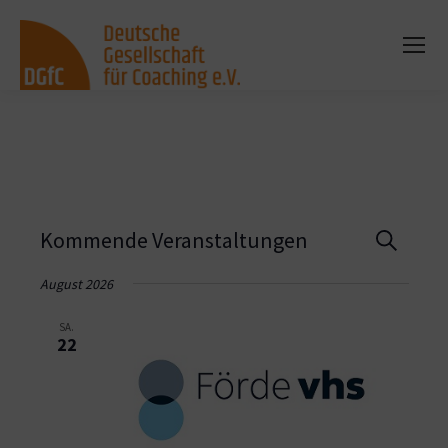
Vera
Kommende Veranstaltungen
Suche
Such
August 2026
und
SA.
22
Ansi
Navi