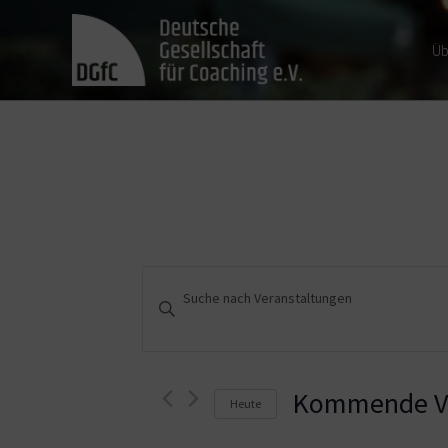
Üb
Veranstaltungen
Bitte
Schlüsselwort
Suche
eingeben.
und
Suche
nach
Kommende Ve
Heute
Ansichten,
Veranstaltungen
Schlüsselwort.