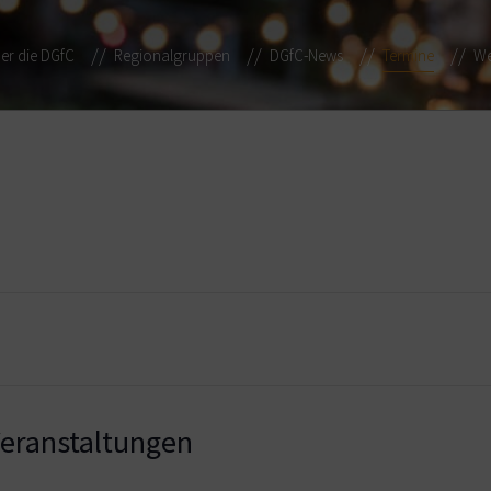
er die DGfC
Regionalgruppen
DGfC-News
Termine
We
ranstaltungen