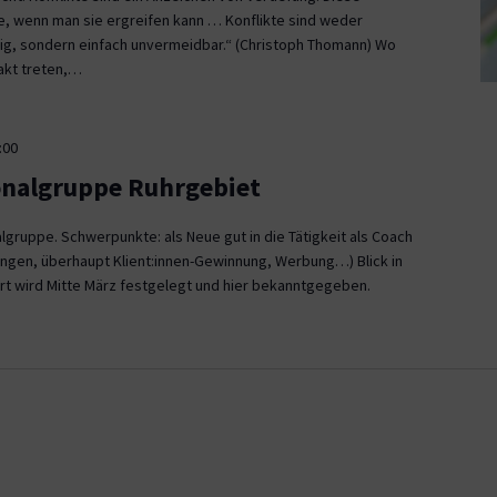
ce, wenn man sie ergreifen kann … Konflikte sind weder
, sondern einfach unvermeidbar.“ (Christoph Thomann) Wo
akt treten,…
:00
onalgruppe Ruhrgebiet
gruppe. Schwerpunkte: als Neue gut in die Tätigkeit als Coach
ngen, überhaupt Klient:innen-Gewinnung, Werbung…) Blick in
rt wird Mitte März festgelegt und hier bekanntgegeben.