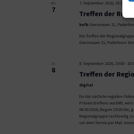
7. September 2026, 18:30
-
21:
MO.
7
Treffen der Regi
kefb
Giersmauer 21, Paderbo
Die Treffen der Regionalgrupp
Giersmauer 21, Paderborn. Der 
8. September 2026, 19:00
-
20:
DI.
8
Treffen der Regi
digital
Da das nächste reguläre Onli
Präsenztreffens ausfällt, wird 
08.09.2026, Beginn 19.00 Uhr,
Regionalgruppe rechtzeitig zu.
vor dem Termin per Mail. Anm