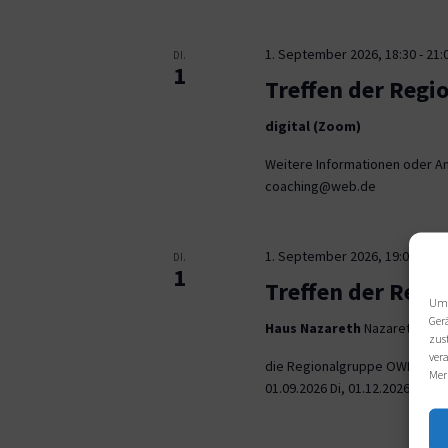
1. September 2026, 18:30
-
21:
DI.
1
Treffen der Regi
digital (Zoom)
Weitere Informationen oder An
coaching@web.de
1. September 2026, 19:00
-
21:
DI.
1
Treffen der Reg
Um 
Ger
Haus Nazareth
Nazarethweg 5
zus
ver
die Regionalgruppe OWL trifft
Mer
01.09.2026 Di, 01.12.2026 jeweil