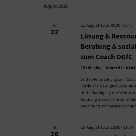
Navigation
August 2026
22. August 2026, 09:30
-
16:45
SA.
22
Lösung & Ressour
Beratung & sozia
zum Coach DGfC
Förde vhs, – Raum B1.18
Muhl
Dritte Weiterbildung zum Coa
Förde vhs ab August 2026. Im 
dritte Durchgang der Weiterb
Beratung & soziale Arbeitsfeld
Beachtung von beraterischen 
26. August 2026, 19:00
-
21:00
MI.
26