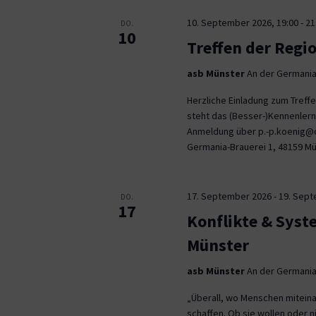
10. September 2026, 19:00
-
21
DO.
10
Treffen der Regi
asb Münster
An der Germania
Herzliche Einladung zum Tref
steht das (Besser-)Kennenlern
Anmeldung über p.-p.koenig@co
Germania-Brauerei 1, 48159 M
17. September 2026
-
19. Sep
DO.
17
Konflikte & Syst
Münster
asb Münster
An der Germania
„Überall, wo Menschen miteina
schaffen. Ob sie wollen oder n