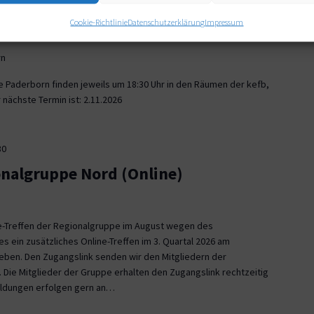
30
Cookie-Richtlinie
Datenschutzerklärung
Impressum
onalgruppe Paderborn
rn
e Paderborn finden jeweils um 18:30 Uhr in den Räumen der kefb,
nächste Termin ist: 2.11.2026
30
onalgruppe Nord (Online)
ne-Treffen der Regionalgruppe im August wegen des
es ein zusätzliches Online-Treffen im 3. Quartal 2026 am
 geben. Den Zugangslink senden wir den Mitgliedern der
 Die Mitglieder der Gruppe erhalten den Zugangslink rechtzeitig
eldungen erfolgen gern an…