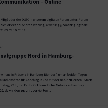
 Kommunikation – Online
 Mitglieder der DGfC in unserem digitalen Forum unter: Forum
 sich direkt bei Andrea Wehling, a.wehling@coaching-dgfc.de
3.09. 28.10. 25.11.
026
onalgruppe Nord in Hamburg-
n wir uns in Präsenz in Hamburg-Niendorf, um an beiden Tagen
und Ansätze für Coaching in und mit der Natur zu lernen. Start:
Samstag, 29.8., ca. 15 Uhr Ort: Niendorfer Gehege in Hamburg
26, da wir den zuvor reservierten…