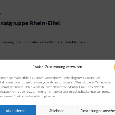
00
onalgruppe Rhein-Eifel
meldung über: Corina-Nicole Wolff-Pfister, Winddancer-
00
Cookie-Zustimmung verwalten
ionalgruppe OWL
dir ein optimales Erlebnis zu bieten, verwenden wir Technologien wie Cookies, um
äteinformationen zu speichern und/oder darauf zuzugreifen. Wenn du diesen Technologien
, Bielefeld
timmst, können wir Daten wie das Surfverhalten oder eindeutige IDs auf dieser Website
arbeiten. Wenn du deine Zustimmung nicht erteilst oder zurückziehst, können bestimmte
 sich wie gewohnt im Haus Nazareth an folgenden Terminen: Di,
kmale und Funktionen beeinträchtigt werden.
s von 19 bis 21 Uhr.
Akzeptieren
Ablehnen
Einstellungen anseh