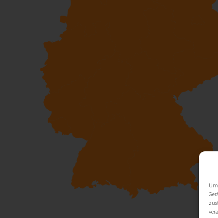
Um 
Ger
zus
ver