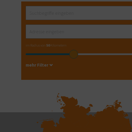
im Radius von
50
Kilometern
mehr Filter