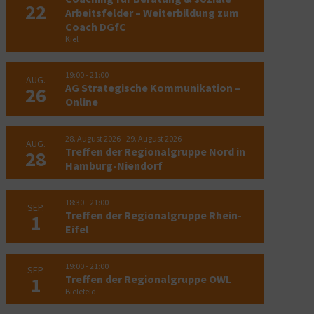
22
Arbeitsfelder – Weiterbildung zum
Coach DGfC
Kiel
19:00
-
21:00
AUG.
AG Strategische Kommunikation –
26
Online
28. August 2026
-
29. August 2026
AUG.
Treffen der Regionalgruppe Nord in
28
Hamburg-Niendorf
We
Erfolgreicher Kursabschluss in
De
Detmold
18:30
-
21:00
SEP.
Treffen der Regionalgruppe Rhein-
1
26. M
12. Mai 2026
Eifel
19:00
-
21:00
SEP.
Treffen der Regionalgruppe OWL
1
Bielefeld