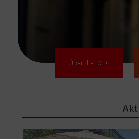
Über die DGfC
Akt