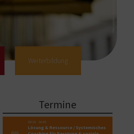
Foto: coralie / photocase.de
Weiter­bildung
Termine
09:30
-
16:45
Lösung & Ressource / Systemisches
AUG.
Coaching für Beratung & soziale