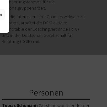
Orientierungsrahmen für die
Regionalgruppenarbeit.
en
Um die Interessen ihrer Coaches wirksam zu
vertreten, arbeitet die DGfC aktiv im
Roundtable der Coachingverbände (RTC)
und in der Deutschen Gesellschaft für
Beratung (DGfB) mit.
Personen
Tobias Schumann
(Vorstandsvorsitzender der