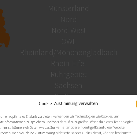
Münsterland
Nord
Nord-West
OWL
Rheinland/Mönchengladbach
Rhein-Eifel
Ruhrgebiet
Sachsen
Stuttgart
Cookie-Zustimmung verwalten
Süd-West
Thüringen
dir ein optimales Erlebnis zu bieten, verwenden wir Technologien wie Cookies, um
äteinformationen zu speichern und/oder darauf zuzugreifen. Wenn du diesen Technologien
timmst, können wir Daten wie das Surfverhalten oder eindeutige IDs auf dieser Website
arbeiten. Wenn du deine Zustimmung nicht erteilst oder zurückziehst, können bestimmte