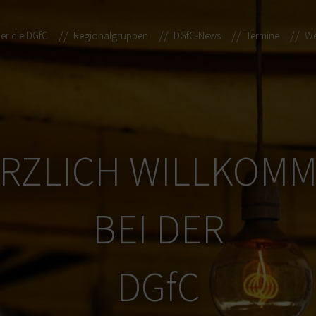
er die DGfC
Regionalgruppen
DGfC-News
Termine
We
RZLICH WILLKOM
BEI DER
DGfC