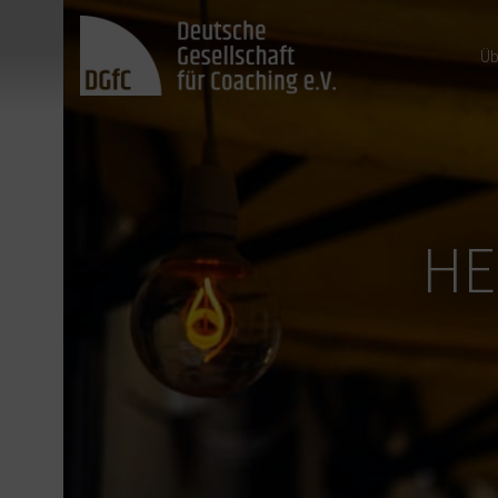
Üb
HE