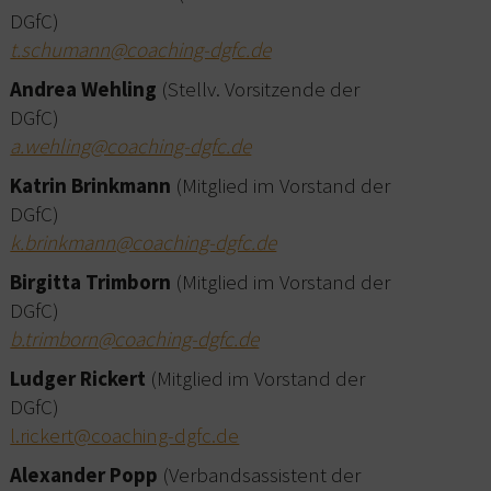
DGfC)
t.schumann@coaching-dgfc.de
Andrea Wehling
(Stellv. Vorsitzende der
DGfC)
a.wehling@coaching-dgfc.de
Katrin Brinkmann
(Mitglied im Vorstand der
DGfC)
k.brinkmann@coaching-dgfc.de
Birgitta Trimborn
(Mitglied im Vorstand der
DGfC)
b.trimborn@coaching-dgfc.de
Ludger Rickert
(Mitglied im Vorstand der
DGfC)
l.rickert@coaching-dgfc.de
Alexander Popp
(Verbandsassistent der