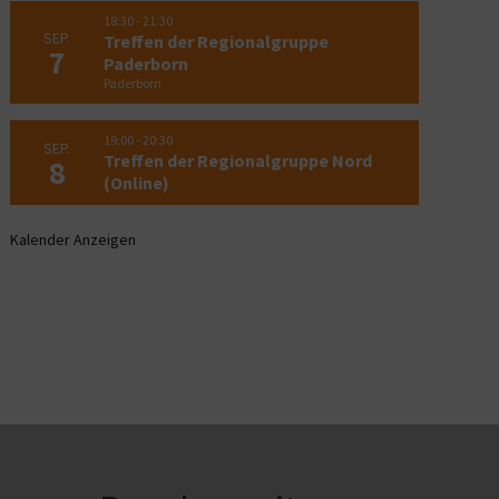
18:30
-
21:30
SEP.
Treffen der Regionalgruppe
7
Paderborn
Paderborn
19:00
-
20:30
SEP.
Treffen der Regionalgruppe Nord
8
(Online)
Kalender Anzeigen