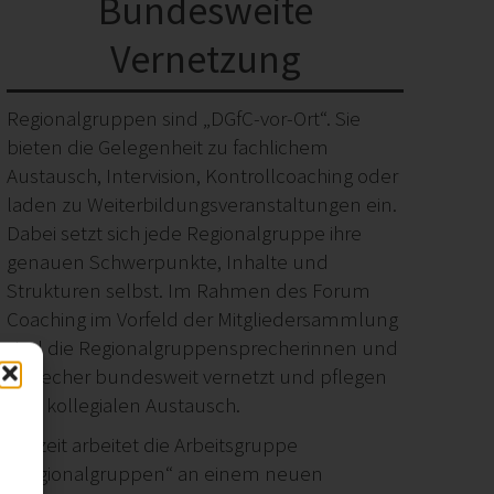
Bundesweite
Vernetzung
Regionalgruppen sind „DGfC-vor-Ort“. Sie
bieten die Gelegenheit zu fachlichem
Austausch, Intervision, Kontrollcoaching oder
laden zu Weiterbildungsveranstaltungen ein.
Dabei setzt sich jede Regionalgruppe ihre
genauen Schwerpunkte, Inhalte und
Strukturen selbst. Im Rahmen des Forum
Coaching im Vorfeld der Mitgliedersammlung
sind die Regionalgruppensprecherinnen und
-sprecher bundesweit vernetzt und pflegen
den kollegialen Austausch.
Derzeit arbeitet die Arbeitsgruppe
„Regionalgruppen“ an einem neuen