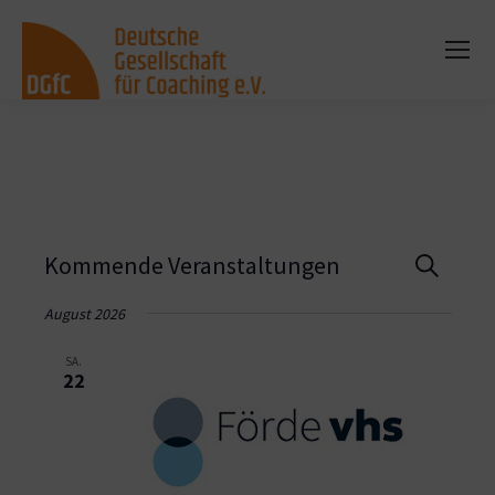
Vera
Kommende Veranstaltungen
Suche
Such
August 2026
und
SA.
22
Ansi
Navi