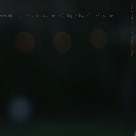
Foto: nick de partee / unsplash.com / CC0
iterbildung
Coachsuche
Mitgliedschaft
Suche