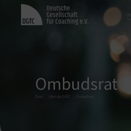
Üb
Ombudsrat
Sie befinden sich hier:
Start
Über die DGfC
Ombudsrat