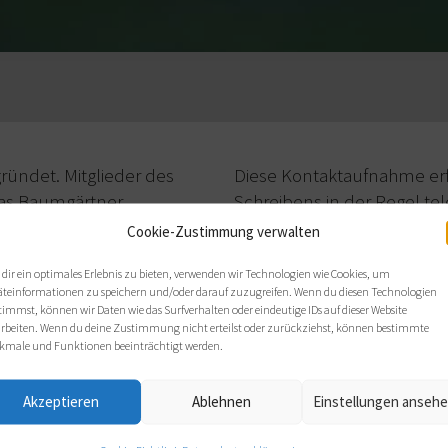
ündet. Mitglieder des
Diese Kontaktaufnahme erf
as Baumgärtner,
Schreibens in der Regel tel
istine Kohistani
zunächst ein klärendes Tel
Cookie-Zustimmung verwalten
aupt,
info@norbert-
Ombudspersonen und der d
dir ein optimales Erlebnis zu bieten, verwenden wir Technologien wie Cookies, um
-Westphal
info@btw-
führen.
äteinformationen zu speichern und/oder darauf zuzugreifen. Wenn du diesen Technologien
timmst, können wir Daten wie das Surfverhalten oder eindeutige IDs auf dieser Website
Konnte das Anliegen mit e
arbeiten. Wenn du deine Zustimmung nicht erteilst oder zurückziehst, können bestimmte
erbitten die beiden Ombuds
kmale und Funktionen beeinträchtigt werden.
Rückmeldung, die dies best
 diesen Regelungen:
Soweit erforderlich bzw. vo
Akzeptieren
Ablehnen
Einstellungen anseh
 wenden, die ein Anliegen
eingebracht hat, gewünsc
üglich