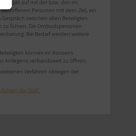
 Kontakt auf mit der bzw. den im
betroffenen Personen mit dem Ziel, ein
Gespräch zwischen allen Beteiligten
zu führen. Die Ombudspersonen
einbarung. Bei Bedarf werden weitere
eteiligten können im Konsens
es Anliegens verbandsweit zu öffnen.
iebenen Verfahren obliegen der
fahren der DGfC