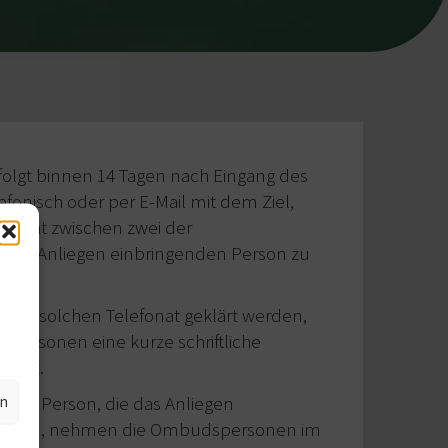
olgt binnen 14 Tagen nach Eingang des
efonisch oder per E-Mail mit dem Ziel,
efonat zwischen zwei der
as Anliegen einbringenden Person zu
inem solchen Telefonat geklärt werden,
personen eine kurze schriftliche
ätigt.
n der Person, die das Anliegen
en
ht wird, nehmen die Ombudspersonen im