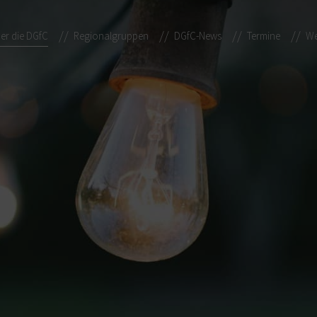
er die DGfC
Regionalgruppen
DGfC-News
Termine
We