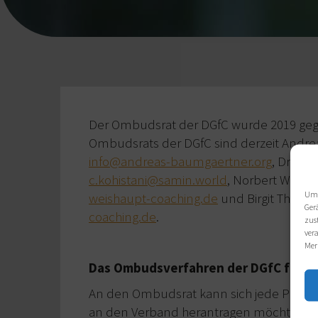
Der Ombudsrat der DGfC wurde 2019 gegr
Ombudsrats der DGfC sind derzeit Andre
info@andreas-baumgaertner.org
, Dr. Chr
c.kohistani@samin.world
, Norbert Weish
Um 
weishaupt-coaching.de
und Birgit Thole
Ger
coaching.de
.
zus
ver
Mer
Das Ombudsverfahren der DGfC folgt
An den Ombudsrat kann sich jede Person
an den Verband herantragen möchte bez