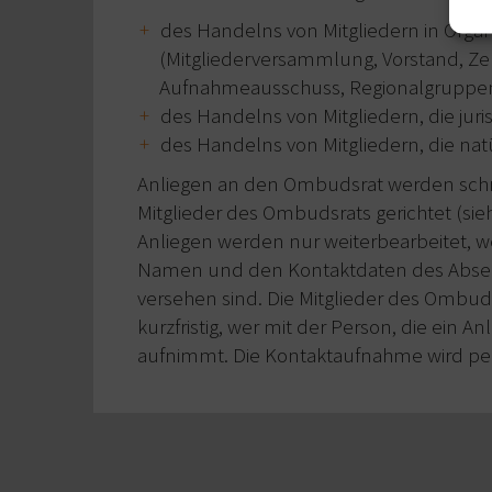
des Handelns von Mitgliedern in Orga
(Mitgliederversammlung, Vorstand, Zer
Aufnahmeausschuss, Regionalgruppen
des Handelns von Mitgliedern, die juri
des Handelns von Mitgliedern, die nat
Anliegen an den Ombudsrat werden schrift
Mitglieder des Ombudsrats gerichtet (sie
Anliegen werden nur weiterbearbeitet, w
Namen und den Kontaktdaten des Absen
versehen sind. Die Mitglieder des Ombuds
kurzfristig, wer mit der Person, die ein An
aufnimmt. Die Kontaktaufnahme wird per 