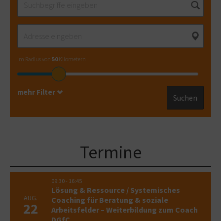
im Radius von
50
Kilometern
mehr Filter
Suchen
Termine
09:30
-
16:45
Lösung & Ressource / Systemisches
AUG.
Coaching für Beratung & soziale
22
Arbeitsfelder – Weiterbildung zum Coach
DGfC