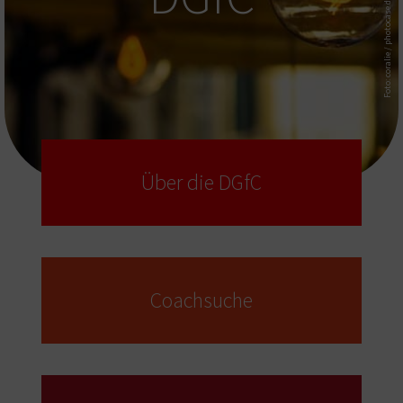
Foto: coralie / photocase.de
Über die DGfC
Coachsuche