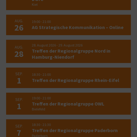
Kiel
AUG.
19:00
-
21:00
26
AG Strategische Kommunikation – Online
28. August 2026
-
29. August 2026
AUG.
Treffen der Regionalgruppe Nord in
28
Hamburg-Niendorf
SEP.
18:30
-
21:00
1
Treffen der Regionalgruppe Rhein-Eifel
19:00
-
21:00
SEP.
Treffen der Regionalgruppe OWL
1
Bielefeld
18:30
-
21:30
SEP.
Treffen der Regionalgruppe Paderborn
7
Paderborn