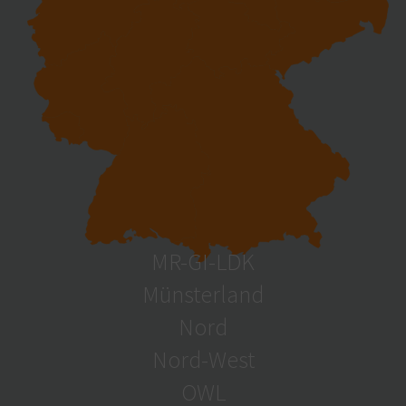
MR-GI-LDK
Münsterland
Nord
Nord-West
OWL