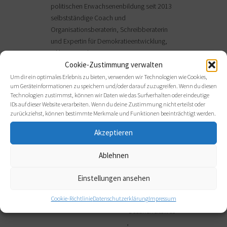
politischen Erwachsenenbildung seit 2013
selbstständige Coach und
Organisationsberaterin, Schreibberaterin
und Expertin für Demokratieentwicklung,
Inklusion und Partizipation.
Cookie-Zustimmung verwalten
Um dir ein optimales Erlebnis zu bieten, verwenden wir Technologien wie Cookies,
um Geräteinformationen zu speichern und/oder darauf zuzugreifen. Wenn du diesen
BRANCHEN,
Technologien zustimmst, können wir Daten wie das Surfverhalten oder eindeutige
IDs auf dieser Website verarbeiten. Wenn du deine Zustimmung nicht erteilst oder
BERATUNGSANLIEGEN,
zurückziehst, können bestimmte Merkmale und Funktionen beeinträchtigt werden.
ANWENDUNGSFORMEN
Akzeptieren
Branchen:
Außerschulische
Ablehnen
Bildung
Erwachsenenbildung
Einstellungen ansehen
Cookie-Richtlinie
Datenschutzerklärung
Impressum
Freie Berufe
Gesundheitswesen