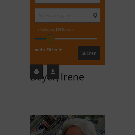
im Radius von
50
Kilometern
mehr Filter
Suchen
Beyer, Irene