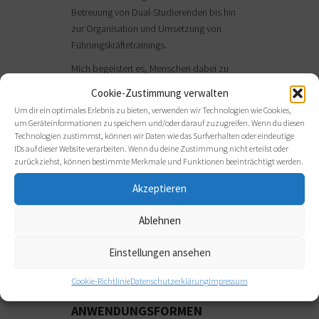
Betreuung von Dual-Studierenden bis hin
zur Organisation und Umsetzung von
Führungskräftetrainings.
Mich begeistert es, Menschen dabei zu
begleiten, ihre Kompetenzen zu
Cookie-Zustimmung verwalten
entdecken, ihre Karriere bewusst zu
Um dir ein optimales Erlebnis zu bieten, verwenden wir Technologien wie Cookies,
gestalten und sowohl individuelle als auch
um Geräteinformationen zu speichern und/oder darauf zuzugreifen. Wenn du diesen
unternehmerische Ziele erfolgreich zu
Technologien zustimmst, können wir Daten wie das Surfverhalten oder eindeutige
IDs auf dieser Website verarbeiten. Wenn du deine Zustimmung nicht erteilst oder
verbinden.
zurückziehst, können bestimmte Merkmale und Funktionen beeinträchtigt werden.
Ich freue mich über Ihre Kontaktaufnahme,
Akzeptieren
wenn Sie Ihre persönliche oder berufliche
Entwicklung aktiv angehen möchten.
Ablehnen
Einstellungen ansehen
BRANCHEN,
Cookie-Richtlinie
Datenschutzerklärung
Impressum
BERATUNGSANLIEGEN,
ANWENDUNGSFORMEN