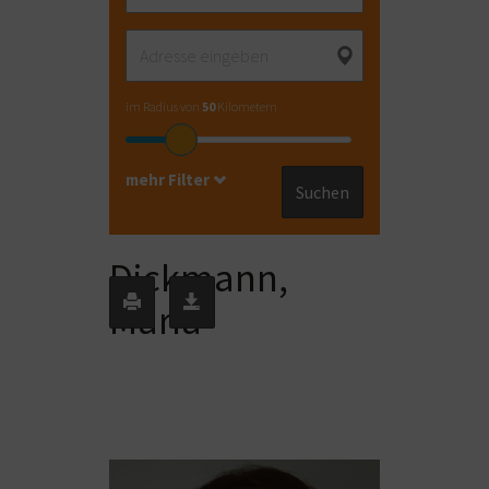
im Radius von
50
Kilometern
mehr Filter
Suchen
Dickmann,
Maria