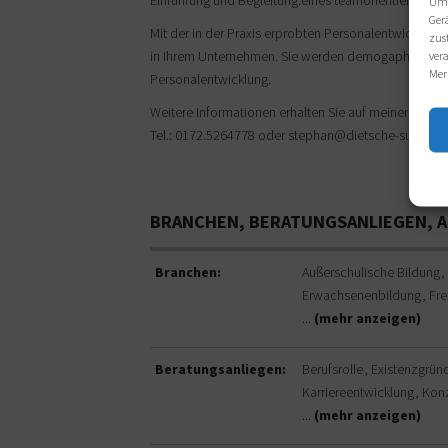
Einführung und Begleitung.eines teamorientierten I
Um 
Ger
Mit der in der Praxis erprobten Personalentwickl
zus
in Ihrem Unternehmen. Sie werden demogaphiefest u
ver
Mer
Personalentwicklung.
Weitere Informationen erhalten Sie auf meiner Websei
Tel.: 0172.5264778 oder stephan@dietsche-supervis
BRANCHEN, BERATUNGSANLIEGEN,
Branchen:
Außerschulische Bildung
Erwachsenenbildung
Fre
...
(mehr anzeigen)
Beratungsanliegen:
Berufsrolle
Existenzgrü
Karriereentwicklung
Kon
...
(mehr anzeigen)