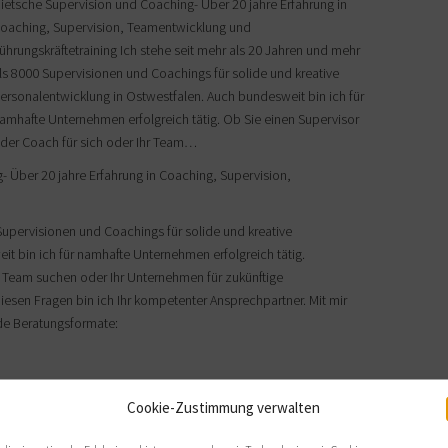
ietsche Supervision und Coaching- Über 20 jahre Erfahrung in
oaching, Supervision, Teamentwicklung und
ührungskräftetraining Ich stehe seit mehr als 20 Jahren und mehr
ls 8000 Supervisionen und Coachings für solide und kreative
ersonalentwicklung in Ostwestfalen. Auch bundesweit bin ich für
amhafte Unternehmen erfolgreich tätig. Ob Sie einen Supervisor
der Coach für sich oder Ihr Team…
 Über 20 jahre Erfahrung in Coaching, Supervision,
Supervisionen und Coachings für solide und kreative
t bin ich für namhafte Unternehmen erfolgreich tätig.
r Team suchen oder Ihr Unternehmen für zukünftige
diesen Fragen bin ich Ihr kompetenter Ansprechpartner. Mit mir
de Beratungsformate:
Cookie-Zustimmung verwalten