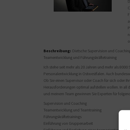
D
C
F
a
P
n
o
Beschreibung:
Dietsche Supervision und Coaching-
Teamentwicklung und Führungskräftetraining
Ich stehe seit mehr als 20 Jahren und mehr als 8000 
Personalentwicklung in Ostwestfalen. Auch bundeswei
Ob Sie einen Supervisor oder Coach für sich oder Ih
Herausforderungen optimal aufstellen wollen. In all 
und meinem Team gewinnen Sie Experten für folgen
Supervision und Coaching
Teamentwicklung und Teamtraining
Führungskräftetrainings
Einführung von Gruppenarbeit