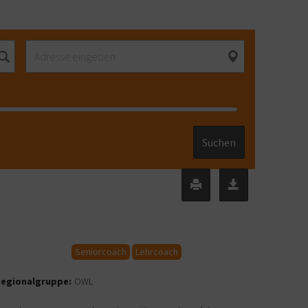
Suchen
Seniorcoach
Lehrcoach
egionalgruppe:
OWL