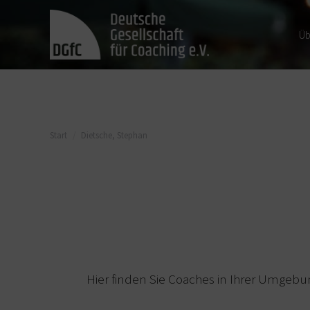
Üb
Sie befinden sich hier:
Start
Dietsche, Stephan
Hier finden Sie Coaches in Ihrer Umgebu