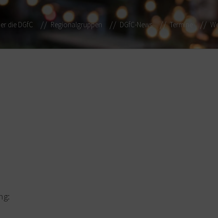
er die DGfC
Regionalgruppen
DGfC-News
Termine
We
ng: