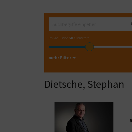
im Radius von
50
Kilometern
mehr Filter
Dietsche, Stephan
R