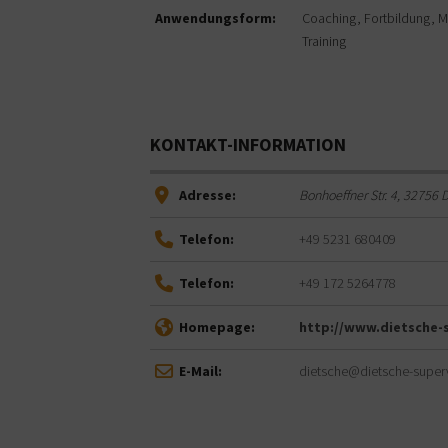
Anwendungsform:
Coaching
Fortbildung
M
Training
KONTAKT-INFORMATION
Adresse:
Bonhoeffner Str. 4
,
32756
D
Telefon:
+49 5231 680409
Telefon:
+49 172 5264778
Homepage:
http://www.dietsche-
E-Mail:
dietsche@dietsche-superv