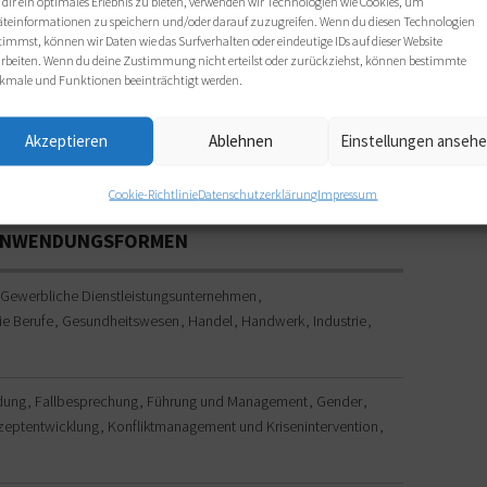
nnvationsmanagements.
dir ein optimales Erlebnis zu bieten, verwenden wir Technologien wie Cookies, um
äteinformationen zu speichern und/oder darauf zuzugreifen. Wenn du diesen Technologien
ungs-Software KoDaPro optimieren Sie das Kompetenzmanagement
timmst, können wir Daten wie das Surfverhalten oder eindeutige IDs auf dieser Website
nd besitzen ein unschätzbares Werkzeug für effiziente
arbeiten. Wenn du deine Zustimmung nicht erteilst oder zurückziehst, können bestimmte
kmale und Funktionen beeinträchtigt werden.
te oder direkt unter
Akzeptieren
Ablehnen
Einstellungen anseh
ion.de
Cookie-Richtlinie
Datenschutzerklärung
Impressum
 ANWENDUNGSFORMEN
Gewerbliche Dienstleistungsunternehmen
ie Berufe
Gesundheitswesen
Handel
Handwerk
Industrie
ndung
Fallbesprechung
Führung und Management
Gender
zeptentwicklung
Konfliktmanagement und Krisenintervention