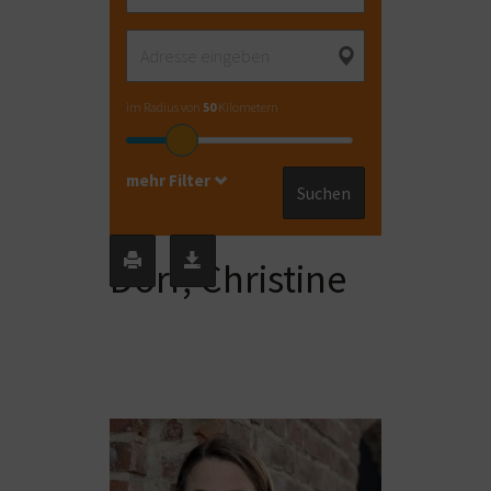
im Radius von
50
Kilometern
mehr Filter
Suchen
Dörr, Christine