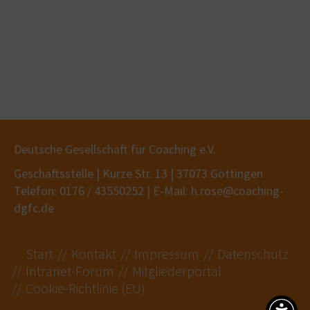
Deutsche Gesellschaft für Coaching e.V.
Geschäftsstelle | Kurze Str. 13 | 37073 Göttingen
Telefon: 0176 / 43550252 | E-Mail: h.rose@coaching-
dgfc.de
Start
Kontakt
Impressum
Datenschutz
Intranet-Forum
Mitgliederportal
Cookie-Richtlinie (EU)