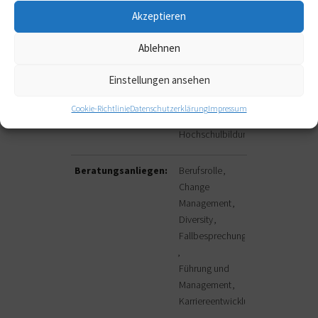
Branchen:
Außerschulische
Akzeptieren
Bildung
Erwachsenenbildung
Ablehnen
Interkulturelle
Einstellungen ansehen
Arbeit
Schule
Cookie-Richtlinie
Datenschutzerklärung
Impressum
Wissenschaft und
Hochschulbildung
Beratungsanliegen:
Berufsrolle
Change
Management
Diversity
Fallbesprechung
Führung und
Management
Karriereentwicklung