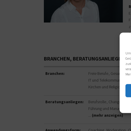
B
E
F
z
B
Um 
BRANCHEN, BERATUNGSANLIEGEN,
Ger
zus
ver
Branchen:
Freie Berufe
Gesundheit
Mer
IT und Telekommunikatio
Kirchen und Religionsge
Beratungsanliegen:
Berufsrolle
Change Man
Führung und Managemen
...
(mehr anzeigen)
Anwendungsform:
Coaching
Moderation
O