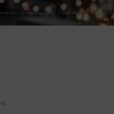
er die DGfC
Regionalgruppen
DGfC-News
Termine
We
ng: