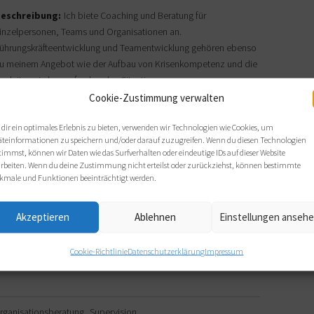
eschreibung:
Ich biete Coaching und Beratung für
inzelpersonen, Teams und Organisationen an.
ührungskräfteentwicklung und Teamentwicklung gehören ebenso
u meinem Angebot wie der Aufbau von Krisenkompetenz und die
egleitung in herausfordernden Situationen.
Cookie-Zustimmung verwalten
dir ein optimales Erlebnis zu bieten, verwenden wir Technologien wie Cookies, um
 ANWENDUNGSFORMEN
äteinformationen zu speichern und/oder darauf zuzugreifen. Wenn du diesen Technologien
timmst, können wir Daten wie das Surfverhalten oder eindeutige IDs auf dieser Website
arbeiten. Wenn du deine Zustimmung nicht erteilst oder zurückziehst, können bestimmte
swesen
Industrie
Interkulturelle Arbeit
kmale und Funktionen beeinträchtigt werden.
n
Justiz
Kinder- und Jugendhilfe
meinschaften
...
(mehr anzeigen)
Akzeptieren
Ablehnen
Einstellungen anseh
agement
Diversity
Ehrenamt
Fallbesprechung
Cookie-Richtlinie
Datenschutzerklärung
Impressum
t
Karriereentwicklung
Konzeptentwicklung
rganisationsberatung
Supervision