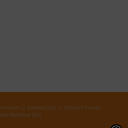
pressum
Datenschutz
Intranet-Forum
kie-Richtlinie (EU)