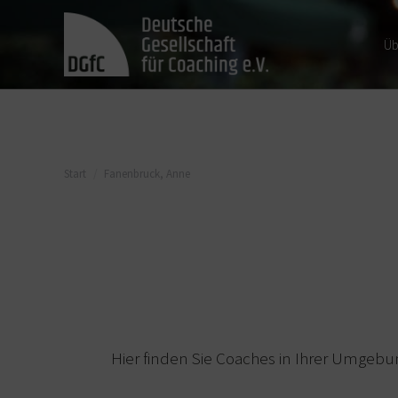
Üb
Sie befinden sich hier:
Start
Fanenbruck, Anne
Hier finden Sie Coaches in Ihrer Umgebu