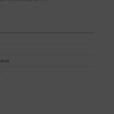
uck.de
e