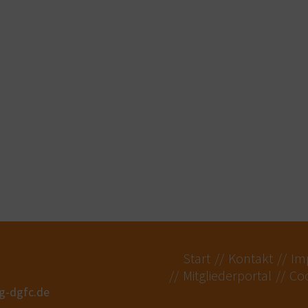
Start
Kontakt
Im
Mitgliederportal
Coo
ng-dgfc.de