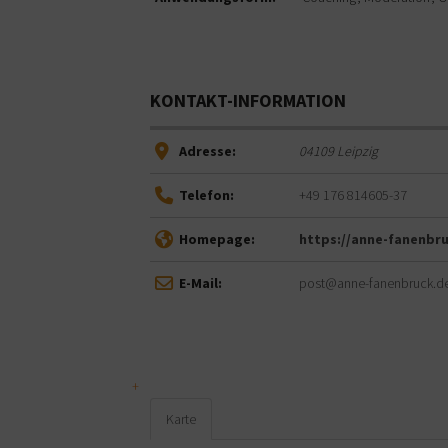
KONTAKT-INFORMATION
Adresse:
04109
Leipzig
Telefon:
+49 176 814605-37
Homepage:
https://anne-fanenbr
E-Mail:
post@anne-fanenbruck.d
Karte