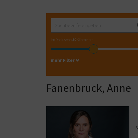
im Radius von
50
Kilometern
mehr Filter
Fanenbruck, Anne
S
s