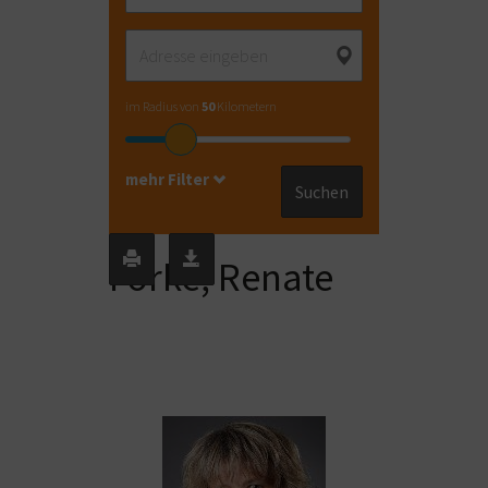
im Radius von
50
Kilometern
mehr Filter
Suchen
Forke, Renate