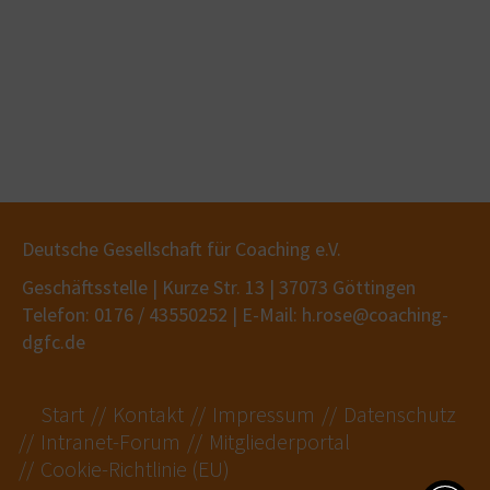
Deutsche Gesellschaft für Coaching e.V.
Geschäftsstelle | Kurze Str. 13 | 37073 Göttingen
Telefon: 0176 / 43550252 | E-Mail: h.rose@coaching-
dgfc.de
Start
Kontakt
Impressum
Datenschutz
Intranet-Forum
Mitgliederportal
Cookie-Richtlinie (EU)