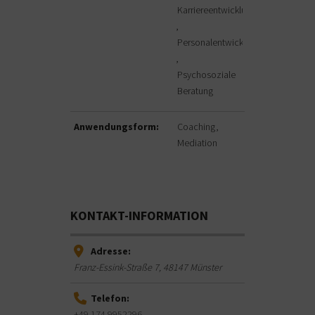
Karriereentwicklung
Personalentwicklung
Psychosoziale
Beratung
Anwendungsform:
Coaching
Mediation
KONTAKT-INFORMATION
Adresse:
Franz-Essink-Straße 7
,
48147
Münster
Telefon:
+49 174 9952296