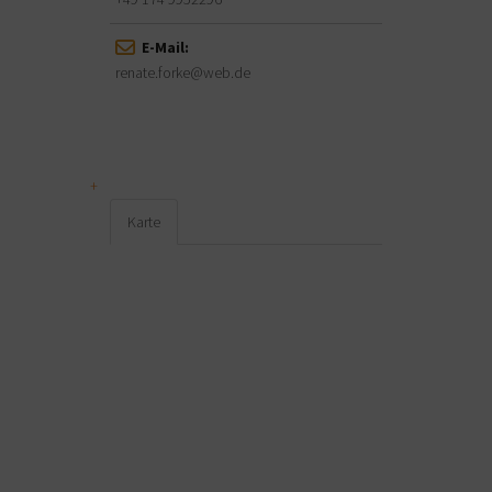
E-Mail:
renate.forke@web.de
Karte