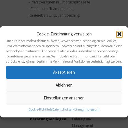
- Privatpersonen in Umbruchprozesse
- Einzel- und Teamcoaching,
Karriereberatung, Lehrcoaching
Cookie-Zustimmung verwalten
BRANCHEN,
Um dir ein optimales Erlebnis zu bieten, verwenden wir Technologien wie Cookies,
um Geräteinformationen zu speichern und/oder darauf zuzugreifen. Wenn du diesen
BERATUNGSANLIEGEN,
Technologien zustimmst, können wir Daten wie das Surfverhalten oder eindeutige
ANWENDUNGSFORMEN
IDs auf dieser Website verarbeiten. Wenn du deine Zustimmung nicht erteilst oder
zurückziehst, können bestimmte Merkmale und Funktionen beeinträchtigt werden.
Branchen:
Gesundheitswesen
Akzeptieren
Öffentliche
Ablehnen
Verwaltung
Senioren und
Einstellungen ansehen
Pflege
Cookie-Richtlinie
Datenschutzerklärung
Impressum
Beratungsanliegen:
Führung und
Management