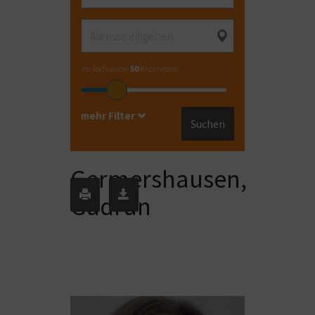
im Radius von
50
Kilometern
mehr Filter
Suchen
Germershausen,
Gudrun