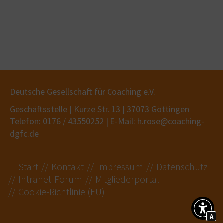
Deutsche Gesellschaft für Coaching e.V.
Geschäftsstelle | Kurze Str. 13 | 37073 Göttingen
Telefon: 0176 / 43550252 | E-Mail: h.rose@coaching-
dgfc.de
Start
Kontakt
Impressum
Datenschutz
Intranet-Forum
Mitgliederportal
Cookie-Richtlinie (EU)
A