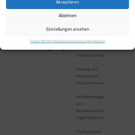
Akzeptieren
Vorschulische
Betreuung und
Ablehnen
Bildung
...
(mehr
Einstellungen ansehen
anzeigen)
Cookie-Richtlinie
Datenschutzerklärung
Impressum
Beratungsanliegen:
Berufsrolle
Fallbesprechung
Führung und
Management
Konzeptentwicklung
Konfliktmanagement
und
Krisenintervention
Organisationsentwicklung
Psychosoziale