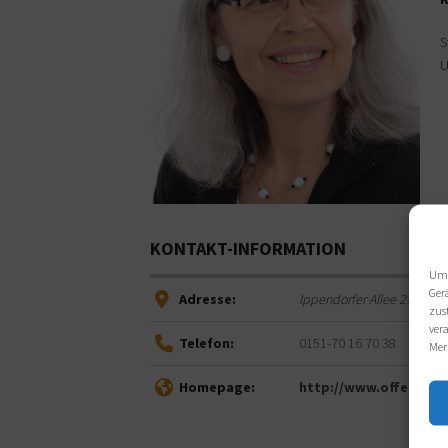
S
U
KONTAKT-INFORMATION
Um 
Ger
Adresse:
Ippendorfer Allee 21
,
5312
zus
ver
Telefon:
0151-70 16 70 38
Mer
Homepage:
http://www.offen-sich