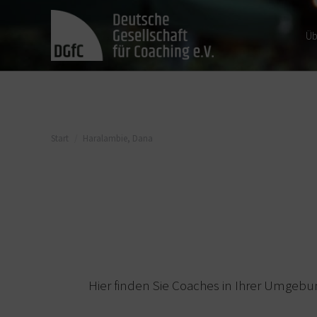
Üb
Sie befinden sich hier:
Start
Haralambie, Dana
Hier finden Sie Coaches in Ihrer Umgebu