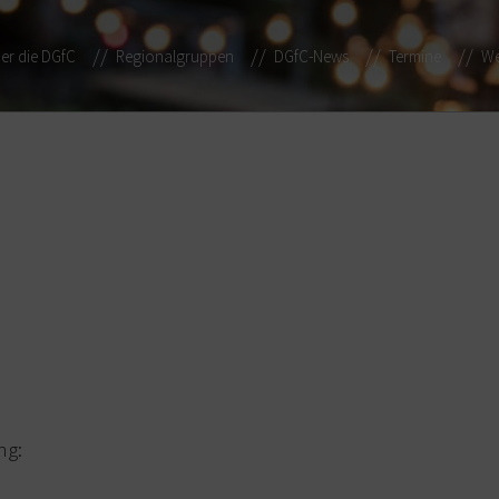
er die DGfC
Regionalgruppen
DGfC-News
Termine
We
ng: