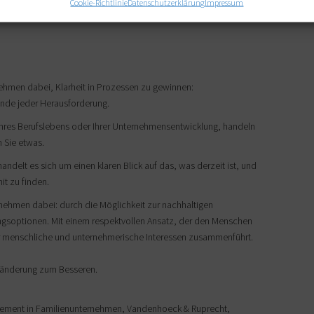
Cookie-Richtlinie
Datenschutzerklärung
Impressum
gen fähig, wenn man
rnehmen dabei, Klarheit in Prozessen zu gewinnen:
 Ende jeder Herausforderung.
Ihres Berufslebens oder Ihrer Unternehmensentwicklung, handeln
n Sie etwas.
delt es sich um einen klaren Blick auf das, was derzeit ist, und
t zu finden.
ernehmen dabei: durch die Möglichkeit zur nachhaltigen
ngsoptionen. Mit einem respektvollen Ansatz, der den Menschen
r menschliche und unternehmerische Interessen zusammenführt.
ränderung zum Besseren.
ment in Familienunternehmen, Vandenhoeck & Ruprecht,