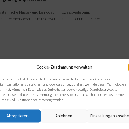
ystemische Master- und Lehrcoach, Prozessbegleiterin,
nternehmensberaterin mit Schwerpunkt Familienunternehmen
Cookie-Zustimmung verwalten
dir ein optimales Erlebnis zu bieten, verwenden wir Technologien wie Cookies, um
äteinformationen zu speichern und/oder darauf zuzugreifen. Wenn du diesen Technologien
7
Bonn
timmst, können wir Daten wie das Surfverhalten oder eindeutige IDs auf dieser Website
arbeiten. Wenn du deine Zustimmung nicht erteilst oder zurückziehst, können bestimmte
kmale und Funktionen beeinträchtigt werden.
t-licht.de
Akzeptieren
Ablehnen
Einstellungen anseh