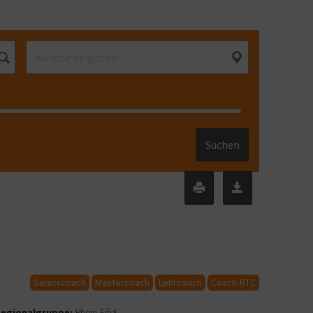
Suchen
Seniorcoach
Mastercoach
Lehrcoach
Coach-RTC
egionalgruppe:
Rhein-Eifel