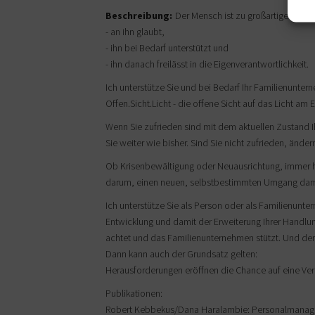
Beschreibung:
Der Mensch ist zu großartigen Din
- an ihn glaubt,
- ihn bei Bedarf unterstützt und
- ihn danach freilässt in die Eigenverantwortlichkeit.
Ich unterstütze Sie und bei Bedarf Ihr Familienunte
Offen.Sicht.Licht - die offene Sicht auf das Licht am
Wenn Sie zufrieden sind mit dem aktuellen Zustand 
Sie weiter wie bisher. Sind Sie nicht zufrieden, änder
Ob Krisenbewältigung oder Neuausrichtung, immer han
darum, einen neuen, selbstbestimmten Umgang dami
Ich unterstütze Sie als Person oder als Familienunt
Entwicklung und damit der Erweiterung Ihrer Handlu
achtet und das Familienunternehmen stützt. Und de
Dann kann auch der Grundsatz gelten:
Herausforderungen eröffnen die Chance auf eine Ve
Publikationen:
Robert Kebbekus/Dana Haralambie: Personalmanage