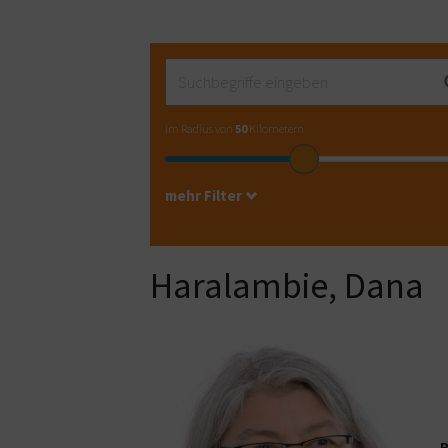
im Radius von
50
Kilometern
mehr Filter
Haralambie, Dana
R