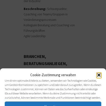
der Industrie
Beschreibung:
Schwerpunkte:
Coaching von Teams/Gruppen in
Veränderungsprozessen
Kollegiale Beratung und Coaching von
Führungskräften
Agile Leadership
BRANCHEN,
BERATUNGSANLIEGEN,
ANWENDUNGSFORMEN
Cookie-Zustimmung verwalten
Um dir ein optimales Erlebnis zu bieten, verwenden wir Technologien wie Cookies,
Branchen:
Gewerbliche
um Geräteinformationen zu speichern und/oder darauf zuzugreifen. Wenn du diesen
Dienstleistungsunternehmen
Technologien zustimmst, können wir Daten wie das Surfverhalten oder eindeutige
IDs auf dieser Website verarbeiten. Wenn du deine Zustimmung nicht erteilst oder
zurückziehst, können bestimmte Merkmale und Funktionen beeinträchtigt werden.
Handel
Handwerk