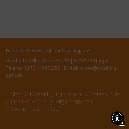
Deutsche Gesellschaft für Coaching e.V.
Geschäftsstelle | Kurze Str. 13 | 37073 Göttingen
Telefon: 0176 / 43550252 | E-Mail: h.rose@coaching-
dgfc.de
Start
Kontakt
Impressum
Datenschutz
Intranet-Forum
Mitgliederportal
Cookie-Richtlinie (EU)
A