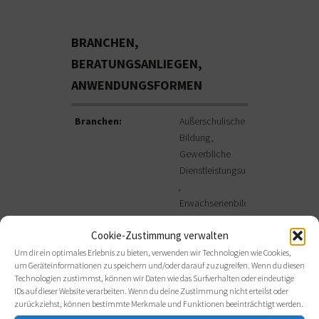
BRANCHEN,
BERATUNGSANLIEGEN,
ANWENDUNGSFORMEN
Branchen:
Außerschulische
Bildung
Gewerbliche
Dienstleistungsunternehmen
Erwachsenenbildung
Cookie-Zustimmung verwalten
Freie Berufe
Gesundheitswesen
Um dir ein optimales Erlebnis zu bieten, verwenden wir Technologien wie Cookies,
um Geräteinformationen zu speichern und/oder darauf zuzugreifen. Wenn du diesen
Technologien zustimmst, können wir Daten wie das Surfverhalten oder eindeutige
Handel
IDs auf dieser Website verarbeiten. Wenn du deine Zustimmung nicht erteilst oder
Handwerk
zurückziehst, können bestimmte Merkmale und Funktionen beeinträchtigt werden.
Industrie