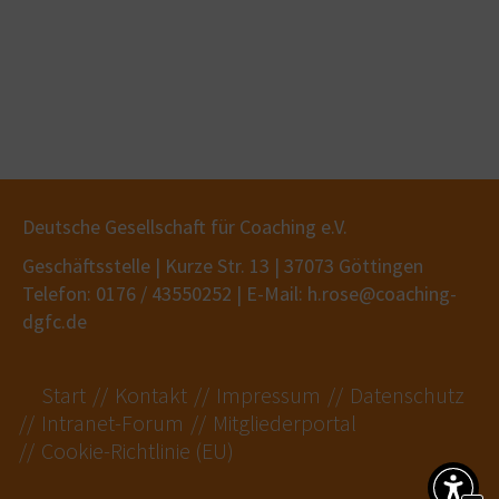
Deutsche Gesellschaft für Coaching e.V.
Geschäftsstelle | Kurze Str. 13 | 37073 Göttingen
Telefon: 0176 / 43550252 | E-Mail: h.rose@coaching-
dgfc.de
Start
Kontakt
Impressum
Datenschutz
Intranet-Forum
Mitgliederportal
Cookie-Richtlinie (EU)