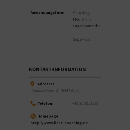
Anwendungsform:
Coaching
Mediation
Organisationsberatung
Supervision
KONTAKT-INFORMATION
Adresse:
Claudiusstraße 6
,
10557
Berlin
Telefon:
+49 30 3913119
Homepage:
http://www.liese-coaching.de