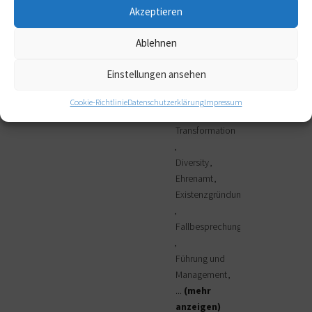
Akzeptieren
...
(mehr
anzeigen)
Ablehnen
Beratungsanliegen:
Berufsrolle
Einstellungen ansehen
Change
Management
Cookie-Richtlinie
Datenschutzerklärung
Impressum
Digitale
Transformation
Diversity
Ehrenamt
Existenzgründung
Fallbesprechung
Führung und
Management
...
(mehr
anzeigen)