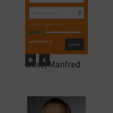
im Radius von
50
Kilometern
mehr Filter
Suchen
Liese, Manfred