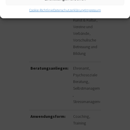
Erwachsenenbildung
Cookie-Richtlinie
Datenschutzerklärung
Impressum
Freie Berufe
Kunst & Kultur
Vereine und
Verbände
Vorschulische
Betreuung und
Bildung
Beratungsanliegen:
Ehrenamt
Psychosoziale
Beratung
Selbstmanagement
Stressmanagement
Anwendungsform:
Coaching
Training