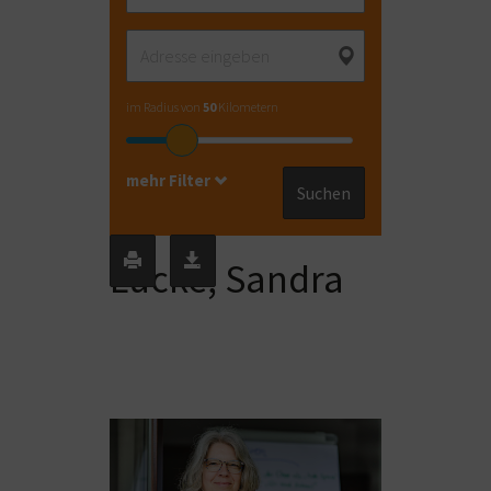
im Radius von
50
Kilometern
mehr Filter
Suchen
Lücke, Sandra