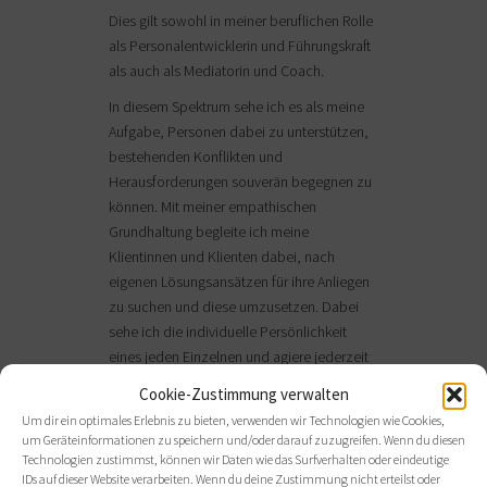
Dies gilt sowohl in meiner beruflichen Rolle
als Personalentwicklerin und Führungskraft
als auch als Mediatorin und Coach.
In diesem Spektrum sehe ich es als meine
Aufgabe, Personen dabei zu unterstützen,
bestehenden Konflikten und
Herausforderungen souverän begegnen zu
können. Mit meiner empathischen
Grundhaltung begleite ich meine
Klientinnen und Klienten dabei, nach
eigenen Lösungsansätzen für ihre Anliegen
zu suchen und diese umzusetzen. Dabei
sehe ich die individuelle Persönlichkeit
eines jeden Einzelnen und agiere jederzeit
wertschätzend und respektvoll.
Cookie-Zustimmung verwalten
Ich bin davon überzeugt, dass in jeder
Um dir ein optimales Erlebnis zu bieten, verwenden wir Technologien wie Cookies,
um Geräteinformationen zu speichern und/oder darauf zuzugreifen. Wenn du diesen
herausfordernden Situation die Chance auf
Technologien zustimmst, können wir Daten wie das Surfverhalten oder eindeutige
persönliches Wachstum liegt. Diese zu
IDs auf dieser Website verarbeiten. Wenn du deine Zustimmung nicht erteilst oder