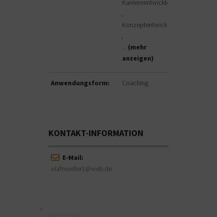
Karriereentwicklung
Konzeptentwicklung
...
(mehr
anzeigen)
Anwendungsform:
Coaching
KONTAKT-INFORMATION
E-Mail:
olafmueller1@web.de