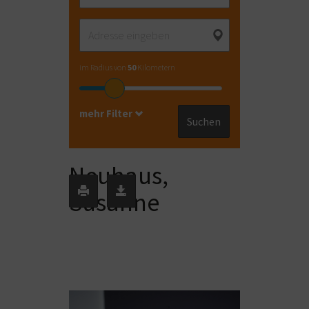
im Radius von
50
Kilometern
mehr Filter
Suchen
Neuhaus,
Susanne