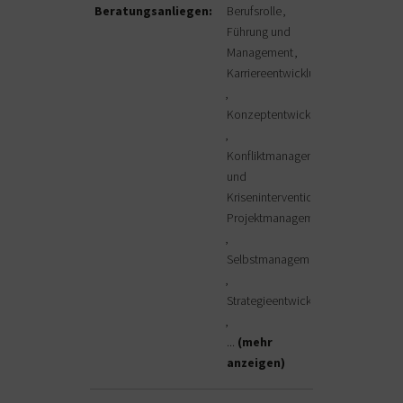
Beratungsanliegen:
Berufsrolle
Führung und
Management
Karriereentwicklung
Konzeptentwicklung
Konfliktmanagement
und
Krisenintervention
Projektmanagement
Selbstmanagement
Strategieentwicklung
...
(mehr
anzeigen)