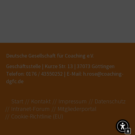
Deutsche Gesellschaft für Coaching e.V.
Geschäftsstelle | Kurze Str. 13 | 37073 Göttingen
Telefon: 0176 / 43550252 | E-Mail: h.rose@coaching-
dgfc.de
Start
Kontakt
Impressum
Datenschutz
Intranet-Forum
Mitgliederportal
Cookie-Richtlinie (EU)
A