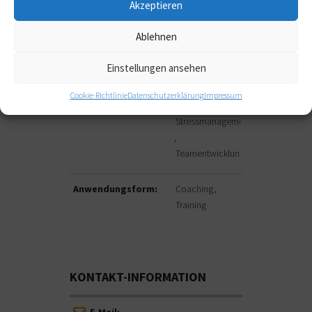
Akzeptieren
Konfliktmanagement
und
Ablehnen
Krisenintervention
Organisationsentwicklung
Einstellungen ansehen
Personalentwicklung
Cookie-Richtlinie
Datenschutzerklärung
Impressum
Stressmanagement
Teamentwicklung
Anwendungsform:
Coaching
Training
KONTAKT-INFORMATION
E-Mail: