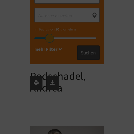
im Radius von
50
Kilometern
mehr Filter
Suchen
Podschadel,
Andrea