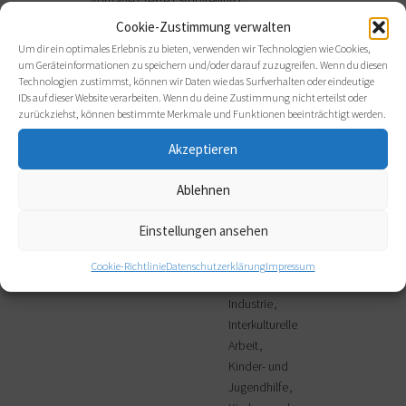
Vorträge | Texte | Storytelling |
Wissenschaftsmanagement
Cookie-Zustimmung verwalten
Um dir ein optimales Erlebnis zu bieten, verwenden wir Technologien wie Cookies,
um Geräteinformationen zu speichern und/oder darauf zuzugreifen. Wenn du diesen
Technologien zustimmst, können wir Daten wie das Surfverhalten oder eindeutige
BRANCHEN,
IDs auf dieser Website verarbeiten. Wenn du deine Zustimmung nicht erteilst oder
zurückziehst, können bestimmte Merkmale und Funktionen beeinträchtigt werden.
BERATUNGSANLIEGEN,
Akzeptieren
ANWENDUNGSFORMEN
Ablehnen
Branchen:
Außerschulische
Bildung
Einstellungen ansehen
Erwachsenenbildung
Cookie-Richtlinie
Datenschutzerklärung
Impressum
Freie Berufe
Industrie
Interkulturelle
Arbeit
Kinder- und
Jugendhilfe