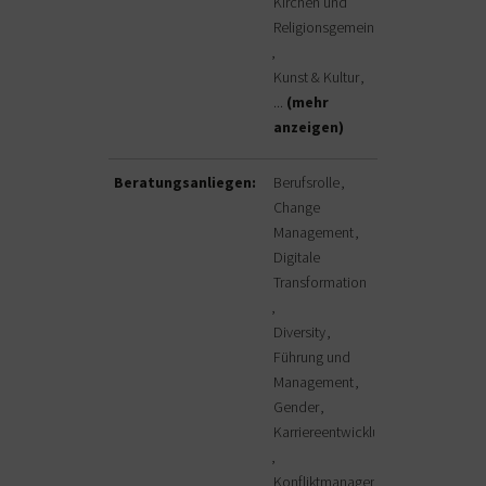
Kirchen und
Religionsgemeinschaften
Kunst & Kultur
...
(mehr
anzeigen)
Beratungsanliegen:
Berufsrolle
Change
Management
Digitale
Transformation
Diversity
Führung und
Management
Gender
Karriereentwicklung
Konfliktmanagement