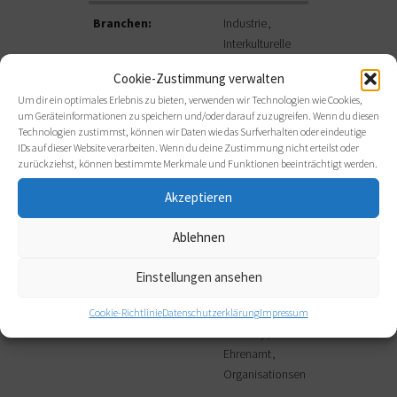
Branchen:
Industrie
Interkulturelle
Arbeit
Cookie-Zustimmung verwalten
IT und
Um dir ein optimales Erlebnis zu bieten, verwenden wir Technologien wie Cookies,
Telekommunikation
um Geräteinformationen zu speichern und/oder darauf zuzugreifen. Wenn du diesen
Technologien zustimmst, können wir Daten wie das Surfverhalten oder eindeutige
Vereine und
IDs auf dieser Website verarbeiten. Wenn du deine Zustimmung nicht erteilst oder
zurückziehst, können bestimmte Merkmale und Funktionen beeinträchtigt werden.
Verbände
Akzeptieren
Beratungsanliegen:
Berufsrolle
Change
Ablehnen
Management
Digitale
Einstellungen ansehen
Transformation
Cookie-Richtlinie
Datenschutzerklärung
Impressum
Diversity
Ehrenamt
Organisationsentwicklung