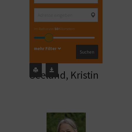
im Radius von
50
Kilometern
mehr Filter
Suchen
Seeland, Kristin