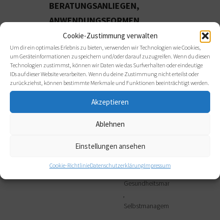
BERATUNGSANLIEGEN,
ANWENDUNGSFORMEN
Cookie-Zustimmung verwalten
Branchen:
Freie Berufe
Um dir ein optimales Erlebnis zu bieten, verwenden wir Technologien wie Cookies,
Gesundheitswesen
um Geräteinformationen zu speichern und/oder darauf zuzugreifen. Wenn du diesen
Technologien zustimmst, können wir Daten wie das Surfverhalten oder eindeutige
IDs auf dieser Website verarbeiten. Wenn du deine Zustimmung nicht erteilst oder
Vereine und
zurückziehst, können bestimmte Merkmale und Funktionen beeinträchtigt werden.
Verbände
Akzeptieren
Beratungsanliegen:
Berufsrolle
Ablehnen
Ehrenamt
Fallbesprechung
Einstellungen ansehen
Führung und
Cookie-Richtlinie
Datenschutzerklärung
Impressum
Management
Gesundheitsmanagement
Selbstmanagement