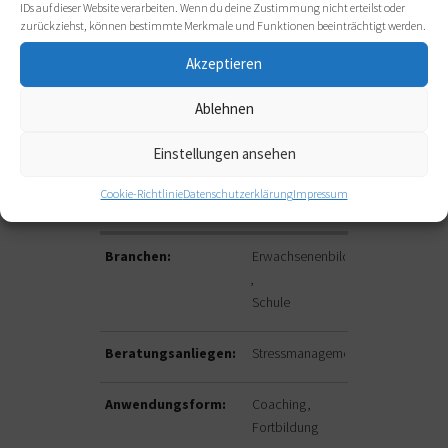
IDs auf dieser Website verarbeiten. Wenn du deine Zustimmung nicht erteilst oder
Dabei ist für mich eine achtsame, herzliche,
zurückziehst, können bestimmte Merkmale und Funktionen beeinträchtigt werden.
authentische und ermutigende Begleitung
grundlegend.
Akzeptieren
Ablehnen
BRANCHEN,
Einstellungen ansehen
BERATUNGSANLIEGEN,
Cookie-Richtlinie
Datenschutzerklärung
Impressum
ANWENDUNGSFORMEN
Branchen:
Erwachsenenbildung
Schule
Beratungsanliegen:
Stressmanagement
Anwendungsform:
Coaching
Fortbildung