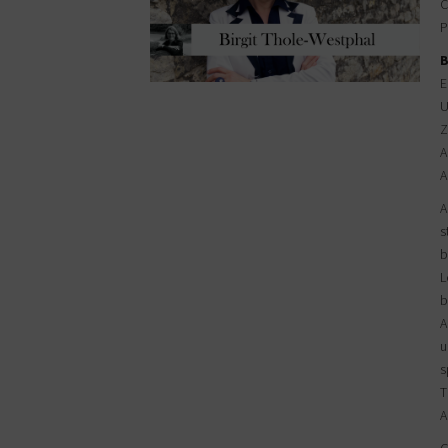
C
P
B
E
U
Z
A
A
A
s
b
L
b
A
u
s
T
A