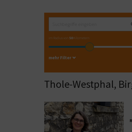
im Radius von
50
Kilometern
mehr Filter
Thole-Westphal, Bir
R