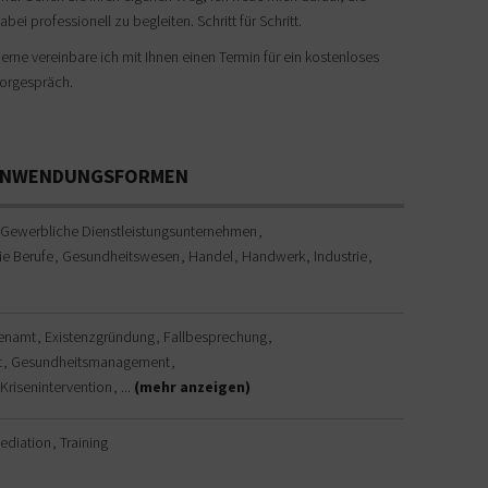
abei professionell zu begleiten. Schritt für Schritt.
erne vereinbare ich mit Ihnen einen Termin für ein kostenloses
orgespräch.
 ANWENDUNGSFORMEN
Gewerbliche Dienstleistungsunternehmen
ie Berufe
Gesundheitswesen
Handel
Handwerk
Industrie
renamt
Existenzgründung
Fallbesprechung
t
Gesundheitsmanagement
Krisenintervention
...
(mehr anzeigen)
ediation
Training