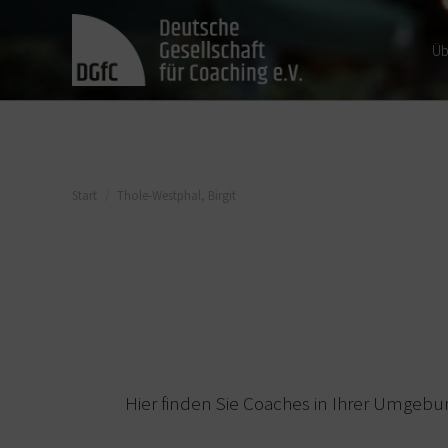
Üb
Sie befinden sich hier:
Start
Thole-Westphal, Birgit
Hier finden Sie Coaches in Ihrer Umgebu