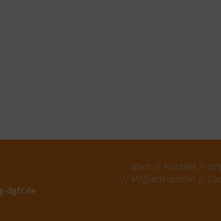
Start
Kontakt
Im
Mitgliederportal
Coo
ng-dgfc.de