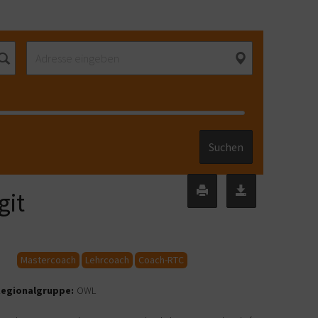
Suchen
git
Mastercoach
Lehrcoach
Coach-RTC
egionalgruppe:
OWL