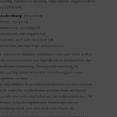
oaching, Systemische Beratung, Heilpraktikerin eingeschränkt für
sychotherapie
eschreibung:
Ent-wicklung
rinnern, was gut tat.
nterbrechen, was langweilt.
urücklassen, was vergeblich ist.
nnehmen, auch wenn es schwer fällt.
uf-brechen, um neue Wege auszuprobieren.
ls systemische Beraterin und Master-/ Lehrcoach (DGfC & RTC)
tehe ich Erwachsenen und Jugendlichen in den Bereichen der
eruflichen Orientierung, Planung und Entwicklung, im
ehrcoaching sowie bei privaten Veränderungsprozessen
egleitend zur Seite.
ls Heilpraktikerin (Psychotherapie) kümmere ich mich ebenfalls
m Ihr seelisches Wohlbefinden und biete Ihnen auf Wunsch
pezielle Interventionstechniken aus der multimodalen Kurzzeit-
herapie, Entspannungstherapie, Kinesiologie und der
ufstellungsarbeit nach dem triadischen Prinzip an.