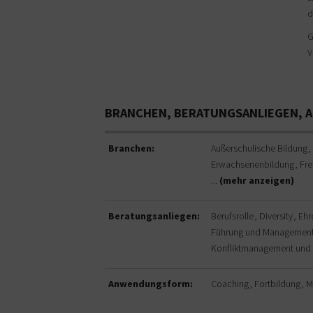
d
G
V
BRANCHEN, BERATUNGSANLIEGEN,
Branchen:
Außerschulische Bildung
Erwachsenenbildung
Fre
...
(mehr anzeigen)
Beratungsanliegen:
Berufsrolle
Diversity
Eh
Führung und Managemen
Konfliktmanagement und 
Anwendungsform:
Coaching
Fortbildung
M