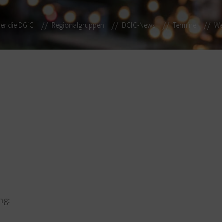
er die DGfC
Regionalgruppen
DGfC-News
Termine
We
ng: