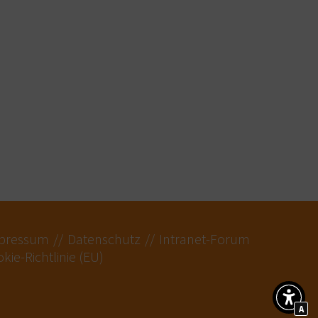
pressum
Datenschutz
Intranet-Forum
kie-Richtlinie (EU)
A