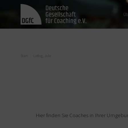
Üb
Sie befinden sich hier:
Start
Liebig, Jule
Hier finden Sie Coaches in Ihrer Umgebu