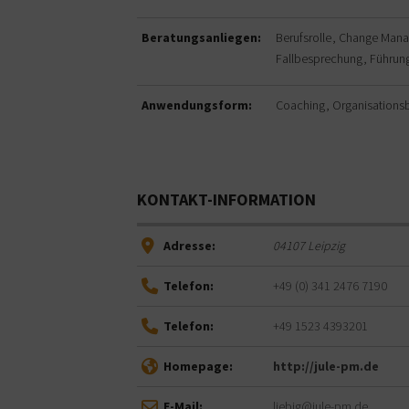
Beratungsanliegen:
Berufsrolle
Change Man
Fallbesprechung
Führun
Anwendungsform:
Coaching
Organisations
KONTAKT-INFORMATION
Adresse:
04107
Leipzig
Telefon:
+49 (0) 341 2476 7190
Telefon:
+49 1523 4393201
Homepage:
http://jule-pm.de
E-Mail:
liebig@jule-pm.de