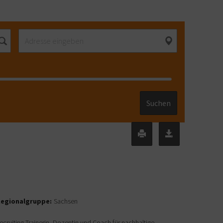
Suchen
egionalgruppe:
Sachsen
ecruiting-Trainerin, Dozentin und Coach für nachhaltige