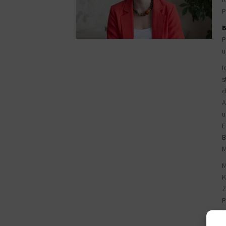
P
B
P
u
I
s
d
A
u
F
B
M
M
K
Z
P
P