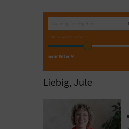
im Radius von
50
Kilometern
mehr Filter
Liebig, Jule
R
R