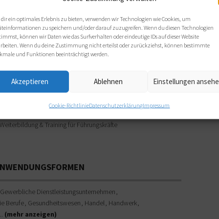
it geförderten Programmen über BAFA und INQA-Coaching
nterstütze ich Organisationen dabei, nachhaltige Strukturen für
dir ein optimales Erlebnis zu bieten, verwenden wir Technologien wie Cookies, um
ute Arbeit zu schaffen – etwa durch Mitarbeiterbefragungen,
äteinformationen zu speichern und/oder darauf zuzugreifen. Wenn du diesen Technologien
eamentwicklung, Arbeitgeberauftritt oder
timmst, können wir Daten wie das Surfverhalten oder eindeutige IDs auf dieser Website
arbeiten. Wenn du deine Zustimmung nicht erteilst oder zurückziehst, können bestimmte
ewerbermanagementsysteme.
kmale und Funktionen beeinträchtigt werden.
chwerpunkte:
 Recruiting-Strategie & Personalmarketing
Akzeptieren
Ablehnen
Einstellungen anseh
 Arbeitgeberattraktivität & Teamkultur
 Coaching & Teamentwicklung
Cookie-Richtlinie
Datenschutzerklärung
Impressum
 Geförderte Beratung (BAFA, INQA)
 Weiterbildung & Training für Führungskräfte
 ANWENDUNGSFORMEN
Gewerbliche Dienstleistungsunternehmen
ie Berufe
Gesundheitswesen
Handel
Handwerk
...
(mehr anzeigen)