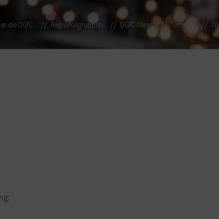
er die DGfC
Regionalgruppen
DGfC-News
Termine
We
ng: