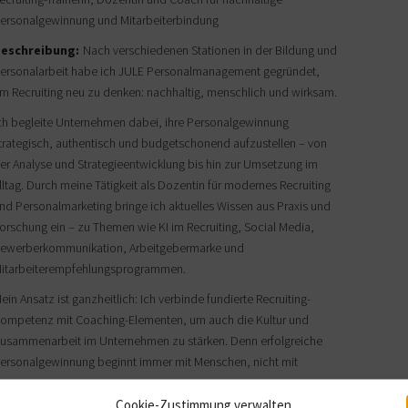
ersonalgewinnung und Mitarbeiterbindung
eschreibung:
Nach verschiedenen Stationen in der Bildung und
ersonalarbeit habe ich JULE Personalmanagement gegründet,
m Recruiting neu zu denken: nachhaltig, menschlich und wirksam.
ch begleite Unternehmen dabei, ihre Personalgewinnung
trategisch, authentisch und budgetschonend aufzustellen – von
er Analyse und Strategieentwicklung bis hin zur Umsetzung im
lltag. Durch meine Tätigkeit als Dozentin für modernes Recruiting
nd Personalmarketing bringe ich aktuelles Wissen aus Praxis und
orschung ein – zu Themen wie KI im Recruiting, Social Media,
ewerberkommunikation, Arbeitgebermarke und
itarbeiterempfehlungsprogrammen.
ein Ansatz ist ganzheitlich: Ich verbinde fundierte Recruiting-
ompetenz mit Coaching-Elementen, um auch die Kultur und
usammenarbeit im Unternehmen zu stärken. Denn erfolgreiche
ersonalgewinnung beginnt immer mit Menschen, nicht mit
rozessen.
Cookie-Zustimmung verwalten