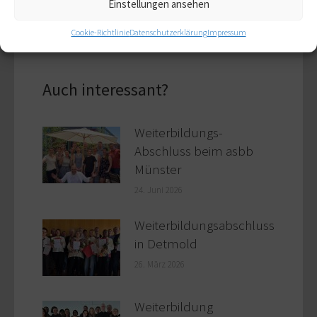
Einstellungen ansehen
Cookie-Richtlinie
Datenschutzerklärung
Impressum
Auch interessant?
Weiterbildungs-
Abschluss beim asbb
Münster
24. Juni 2026
Weiterbildungsabschluss
in Detmold
26. März 2026
Weiterbildung