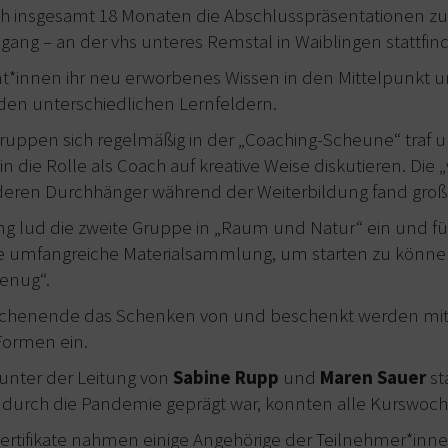
h insgesamt 18 Monaten die Abschlusspräsentationen zu
hgang – an der vhs unteres Remstal in Waiblingen stattfin
nt*innen ihr neu erworbenes Wissen in den Mittelpunkt und
 den unterschiedlichen Lernfeldern.
ruppen sich regelmäßig in der „Coaching-Scheune“ traf u
n die Rolle als Coach auf kreative Weise diskutieren. Die
deren Durchhänger während der Weiterbildung fand groß
ng lud die zweite Gruppe in „Raum und Natur“ ein und f
ne umfangreiche Materialsammlung, um starten zu können“
genug“.
chenende das Schenken von und beschenkt werden mit
 Formen ein.
 unter der Leitung von
Sabine Rupp
und
Maren Sauer
st
n durch die Pandemie geprägt war, konnten alle Kurswoc
ertifikate nahmen einige Angehörige der Teilnehmer*inn