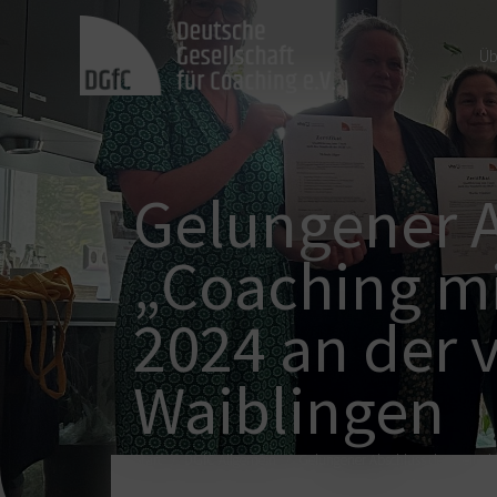
Üb
Gelungener A
„Coaching mi
2024 an der 
Sie befinden sich hier:
Waiblingen
Start
DGfC Allgemein
Gelungener Abschluss der Weiter