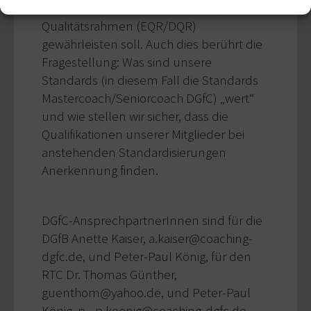
der DGfB-Standards in den europäischen
Qualitätsrahmen (EQR/DQR)
gewährleisten soll. Auch dies berührt die
Fragestellung: Was sind unsere
Standards (in diesem Fall die Standards
Mastercoach/Seniorcoach DGfC) „wert“
und wie stellen wir sicher, dass die
Qualifikationen unserer Mitglieder bei
anstehenden Standardisierungen
Anerkennung finden.
DGfC-AnsprechpartnerInnen sind für die
DGfB Anette Kaiser, a.kaiser@coaching-
dgfc.de, und Peter-Paul König, für den
RTC Dr. Thomas Günther,
guenthom@yahoo.de, und Peter-Paul
König, p.-.p.koenig@coaching-dgfc.de.