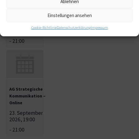
AG Strategische
Ablehnen
Kommunikation –
Online
Einstellungen ansehen
26. August
Cookie-Richtlinie
Datenschutzerklärung
Impressum
2026, 19:00
-
21:00
AG Strategische
Kommunikation –
Online
23. September
2026, 19:00
-
21:00