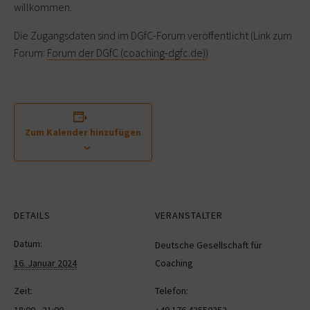
willkommen.
Die Zugangsdaten sind im DGfC-Forum veröffentlicht (Link zum
Forum:
Forum der DGfC (coaching-dgfc.de)
)
Zum Kalender hinzufügen
DETAILS
VERANSTALTER
Datum:
Deutsche Gesellschaft für
16. Januar 2024
Coaching
Zeit:
Telefon:
18:00 - 21:00
+49 176 43550252