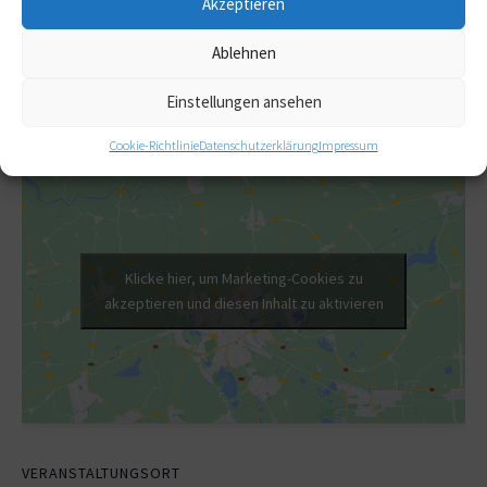
Veranstaltungskategorien:
Akzeptieren
Weiterbildung (DGfC-zertifiziert)
Ablehnen
Webseite:
Einstellungen ansehen
http://www.ukgm.de/ugm_2/deu/ugi_sbz/4201.html
Cookie-Richtlinie
Datenschutzerklärung
Impressum
Klicke hier, um Marketing-Cookies zu
akzeptieren und diesen Inhalt zu aktivieren
VERANSTALTUNGSORT