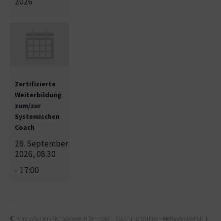
2026
Zertifizierte
Weiterbildung
zum/zur
Systemischen
Coach
28. September
2026, 08:30
-
17:00
Kontrollsupervisionsgruppe in Detmold
Coaching-Update – MethodenVielfalt III