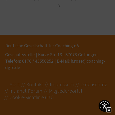
Deutsche Gesellschaft für Coaching e.V.
Geschäftsstelle | Kurze Str. 13 | 37073 Göttingen
Telefon: 0176 / 43550252 | E-Mail: h.rose@coaching-
dgfc.de
Start
Kontakt
Impressum
Datenschutz
Intranet-Forum
Mitgliederportal
Cookie-Richtlinie (EU)
A