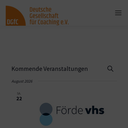
Vera
Kommende Veranstaltungen
Suche
Such
August 2026
und
SA.
22
Ansi
Navi