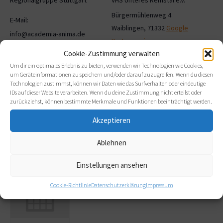
Bürgermühlenweg 4
E-Mail:
Waiblingen
,
71332
Google
info@academia-anima.de
Karte anzeigen
Cookie-Zustimmung verwalten
Telefon
Um dir ein optimales Erlebnis zu bieten, verwenden wir Technologien wie Cookies,
07151- 95880-0
um Geräteinformationen zu speichern und/oder darauf zuzugreifen. Wenn du diesen
Technologien zustimmst, können wir Daten wie das Surfverhalten oder eindeutige
IDs auf dieser Website verarbeiten. Wenn du deine Zustimmung nicht erteilst oder
Webseite:
zurückziehst, können bestimmte Merkmale und Funktionen beeinträchtigt werden.
https://www.vhs-unteres-
Akzeptieren
remstal.de
Ablehnen
Related Veranstaltungen
Einstellungen ansehen
Cookie-Richtlinie
Datenschutzerklärung
Impressum