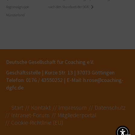
Regionalgruppe
nach den Standards der DGfC
Münsterland
Deutsche Gesellschaft für Coaching e.V.
Geschäftsstelle | Kurze Str. 13 | 37073 Göttingen
Telefon: 0176 / 43550252 | E-Mail: h.rose@coaching-
dgfc.de
Start
Kontakt
Impressum
Datenschutz
Intranet-Forum
Mitgliederportal
Cookie-Richtlinie (EU)